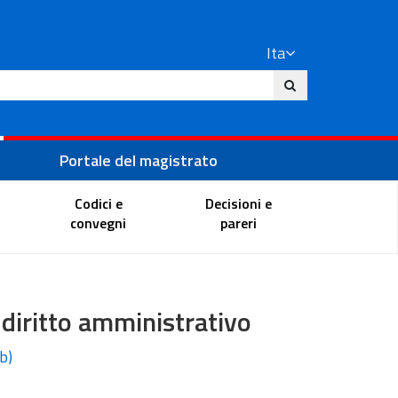
Ita
ito
Portale del magistrato
Codici e
Decisioni e
convegni
pareri
l diritto amministrativo
b)