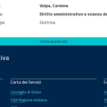
:
Volpe, Carmine
a:
Diritto amministrativo e scienza d
ia:
Dottrina
Valuta questo sito
tiva
Carta dei Servizi
C
Consiglio di Stato
C
CGA Regione siciliana
C