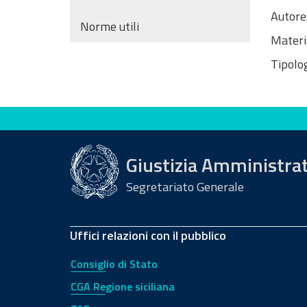
Autore
Norme utili
Materi
Tipolog
Valuta questo sito
Giustizia Amministra
Segretariato Generale
Uffici relazioni con il pubblico
Consiglio di Stato
CGA Regione siciliana