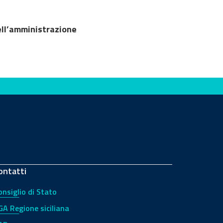
ell’amministrazione
ontatti
onsiglio di Stato
GA Regione siciliana