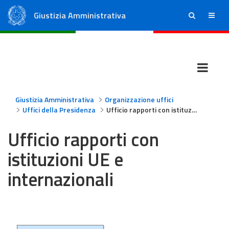
Giustizia Amministrativa
ricerca
menu
Consiglio di Stato
Tribunali Amministrativi Regionali
Giustizia Amministrativa
Organizzazione uffici
Uffici della Presidenza
Ufficio rapporti con istituzioni UE e internazionali
Ufficio rapporti con
istituzioni UE e
internazionali