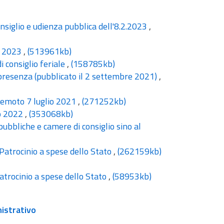
nsiglio e udienza pubblica dell'8.2.2023
,
o 2023
,
(513961kb)
i consiglio feriale
,
(158785kb)
 presenza (pubblicato il 2 settembre 2021)
,
 remoto 7 luglio 2021
,
(271252kb)
no 2022
,
(353068kb)
pubbliche e camere di consiglio sino al
Patrocinio a spese dello Stato
,
(262159kb)
trocinio a spese dello Stato
,
(58953kb)
nistrativo