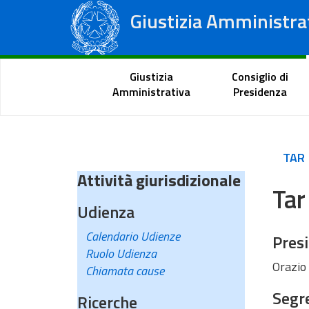
Giustizia Amministra
Consiglio di Stato
Tribunali Amministrativi Regionali
Portale del cittadino
Giustizia
Consiglio di
Amministrativa
Presidenza
TAR
Attività giurisdizionale
Tar
Udienza
Calendario Udienze
Pres
Ruolo Udienza
Orazio
Chiamata cause
Segre
Ricerche