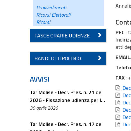
Annali
Provvedimenti
Ricorsi Elettorali
Conta
Ricorsi
PEC
: 
FASCE ORARIE UDIENZE
Indiriz
atti de
EMAIL
BANDI DI TIROCINIO
Telef
AVVISI
FAX
: 
Decr
Tar Molise - Decr. Pres. n. 21 del
Decr
2026 - Fissazione udienza per la
Decr
discussione dei ricorsi elettorali
30 aprile 2026
Decr
Decr
Tar Molise - Decr. Pres. n. 17 del
Decr