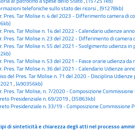
oria al patrocino a spese dello Stato
,
(157251kb)
rmazioni telefoniche sullo stato dei ricorsi
,
(91278kb)
. Pres. Tar Molise n. 4 del 2023 - Differimento camera di co
6kb)
. Pres. Tar Molise n. 14 del 2022 - Calendario udienze ann
. Pres. Tar Molise n. 23 del 2022 - Differimento di camera d
. Pres. Tar Molise n. 55 del 2021 - Svolgimento udienza in
2kb)
. Pres. Tar Molise n. 53 del 2021 - Fasce orarie udienza da
. Pres. Tar Molise n. 36 del 2021 - Calendario Udienze an
so del Pres. Tar Molise n. 71 del 2020 - Disciplina Udienze 
/2021
,
(490356kb)
. Pres. Tar Molise, n. 7/2020 - Composizione Commissione 
eto Presidenziale n. 69/2019
,
(35863kb)
eto Presidenziale n. 33/19 - Composizione Commissione Pa
cipi di sinteticità e chiarezza degli atti nel processo ammi