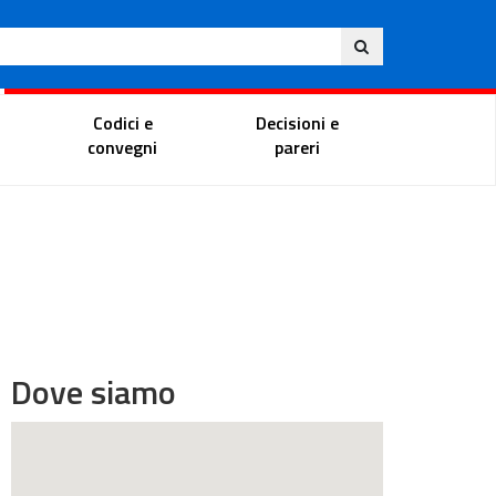
Ita
ito
Portale del magistrato
Codici e
Decisioni e
convegni
pareri
Dove siamo