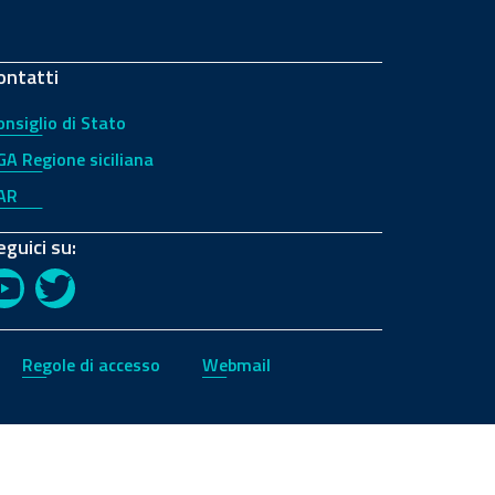
ontatti
onsiglio di Stato
GA Regione siciliana
AR
eguici su:
YouTube
Twitter
Regole di accesso
Webmail