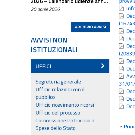
provvis
2026 – Calendario udienze anno
Info
2027
20 aprile 2026
Decr
(16743
ARCHIVIO AVVISI
Decr
AVVISI NON
Decr
Decr
ISTITUZIONALI
(20839
Decr
UFFICI
Decr
Avvi
Segreteria generale
31/01
Ufficio relazioni con il
Decr
pubblico
Decr
Ufficio ricevimento ricorsi
Decr
Ufficio del processo
Commissione Patrocinio a
Prin
Spese dello Stato