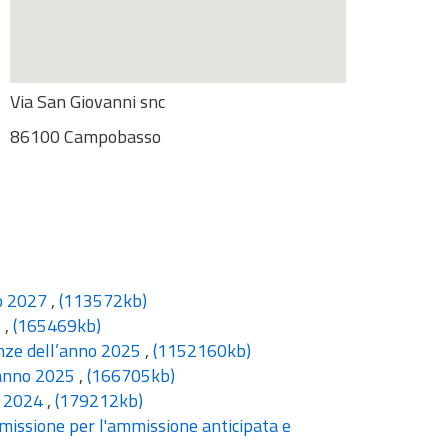
Via San Giovanni snc
86100 Campobasso
no 2027
,
(113572kb)
6
,
(165469kb)
enze dell’anno 2025
,
(1152160kb)
l’anno 2025
,
(166705kb)
o 2024
,
(179212kb)
missione per l'ammissione anticipata e