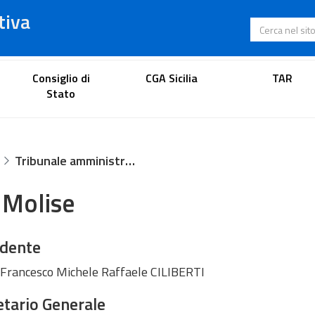
tiva
Cerca nel s
Portale dell'avvocato
Consiglio di
CGA Sicilia
TAR
Stato
Tribunale amministrativo regionale per il Molise
 Molise
idente
 Francesco Michele Raffaele CILIBERTI
tario Generale