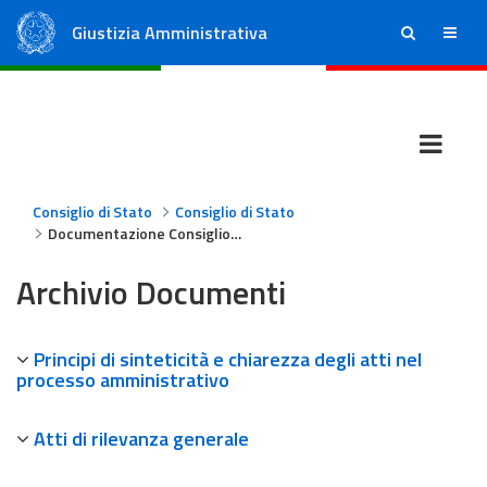
Giustizia Amministrativa
ricerca
menu
Consiglio di Stato
Tribunali Amministrativi Regionali
Consiglio di Stato
Consiglio di Stato
Documentazione Consiglio di Stato
Archivio Documenti
Principi di sinteticità e chiarezza degli atti nel
processo amministrativo
Atti di rilevanza generale