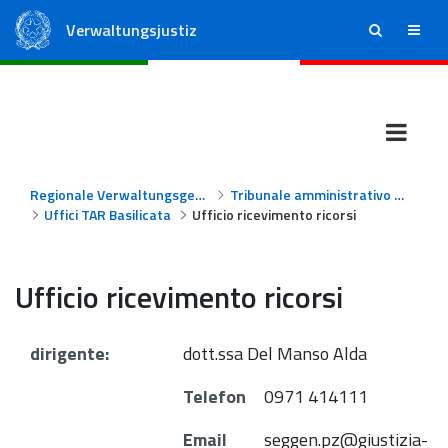
Verwaltungsjustiz
ricerca
menu
Staatsrat
Regionale Verwaltungsgerichte
Regionale Verwaltungsgerichte
Tribunale amministrativo regionale per la Basilicata
Uffici TAR Basilicata
Ufficio ricevimento ricorsi
Ufficio ricevimento ricorsi
dirigente:
dott.ssa Del Manso Alda
Telefon
0971 414111
Email
seggen.pz@giustizia-