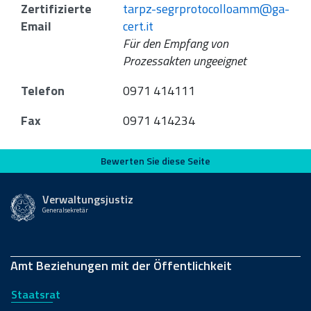
Zertifizierte
tarpz-segrprotocolloamm@ga-
Email
cert.it
Für den Empfang von
Prozessakten ungeeignet
Telefon
0971 414111
Fax
0971 414234
Bewerten Sie diese Seite
Bewerten Sie diese Seite
Verwaltungsjustiz
Generalsekretär
Amt Beziehungen mit der Öffentlichkeit
Staatsrat