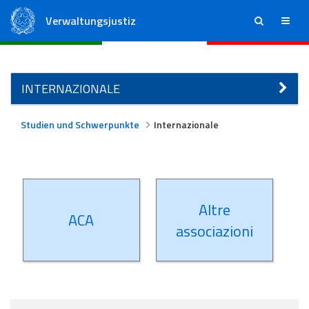
Verwaltungsjustiz
ricerca
menu
Staatsrat
Regionale Verwaltungsgerichte
INTERNAZIONALE
Studien und Schwerpunkte
Internazionale
Altre
ACA
associazioni