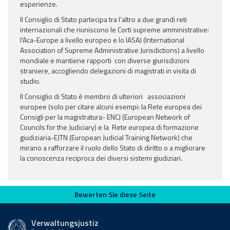
esperienze.
Il Consiglio di Stato partecipa tra l’altro a due grandi reti
internazionali che riuniscono le Corti supreme amministrative:
l'Aca-Europe a livello europeo e lo IASAJ (International
Association of Supreme Administrative Jurisdictions) a livello
mondiale e mantiene rapporti con diverse giurisdizioni
straniere, accogliendo delegazioni di magistrati in visita di
studio.
Il Consiglio di Stato è membro di ulteriori associazioni
europee (solo per citare alcuni esempi: la Rete europea dei
Consigli per la magistratura- ENCJ (European Network of
Councils for the Judiciary) e la Rete europea di formazione
giudiziaria-EJTN (European Judicial Training Network) che
mirano a rafforzare il ruolo dello Stato di diritto o a migliorare
la conoscenza reciproca dei diversi sistemi giudiziari.
Bewerten Sie diese Seite
Bewerten Sie diese Seite
Verwaltungsjustiz