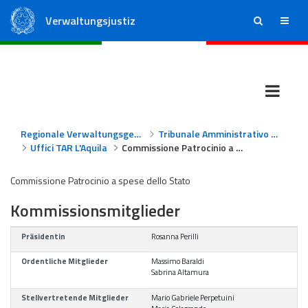
Verwaltungsjustiz
ricerca
menu
Staatsrat
Regionale Verwaltungsgerichte
Regionale Verwaltungsgerichte
Tribunale Amministrativo Regionale per l'Abruzzo - L'Aquila
Uffici TAR L'Aquila
Commissione Patrocinio a spese dello Stato
Commissione Patrocinio a spese dello Stato
Kommissionsmitglieder
Präsidentin
Rosanna Perilli
Ordentliche Mitglieder
Massimo Baraldi
Sabrina Altamura
Stellvertretende Mitglieder
Mario Gabriele Perpetuini