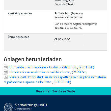
Maria Colagrande
Donatella Tiberio
Kontaktpersonen
Raffaele Retta (Segretario)
Telefon:
+ 39 0862347745
Daniela Macina (Segretario supplente)
Telefon:
+ 39 0862347735
Öffnungszeiten
09:00 - 12:00
Anlagen herunterladen
Domanda di ammissione - Gratuito Patrocinio
,
(23513kb)
Dichiarazione sostitutiva di certificazione
,
(24287kb)
Parere dell'Ufficio studi su alcuni aspetti della disciplina in materia
di patrocinio a spese dello Stato
,
(589669kb)
Bewerten Sie diese Seite
Bewerten Sie diese Seite
Verwaltungsjustiz
Generalsekretär