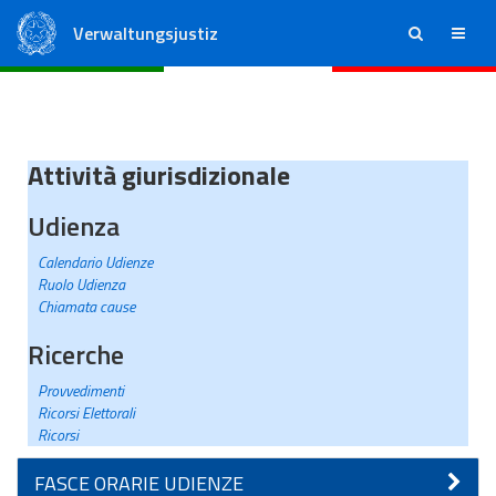
Verwaltungsjustiz
ricerca
menu
Staatsrat
Regionale Verwaltungsgerichte
Attività giurisdizionale
Udienza
Calendario Udienze
Ruolo Udienza
Chiamata cause
Ricerche
Provvedimenti
Ricorsi Elettorali
Ricorsi
FASCE ORARIE UDIENZE