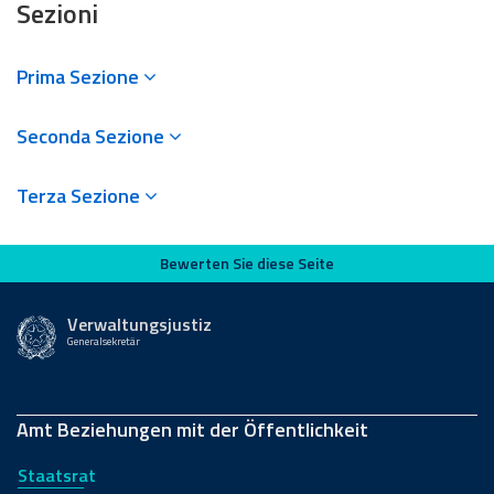
Sezioni
Prima Sezione
Seconda Sezione
Terza Sezione
Bewerten Sie diese Seite
Bewerten Sie diese Seite
Verwaltungsjustiz
Generalsekretär
Amt Beziehungen mit der Öffentlichkeit
Staatsrat