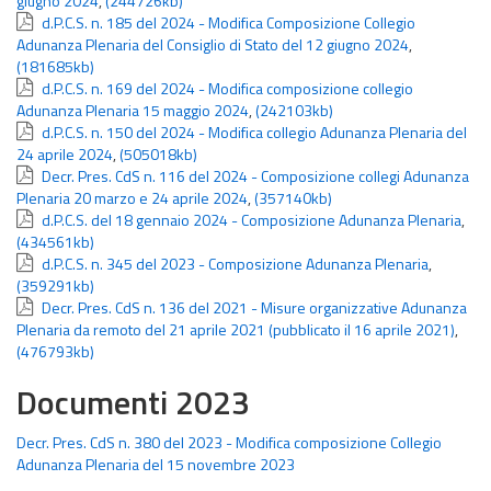
giugno 2024
,
(244726kb)
d.P.C.S. n. 185 del 2024 - Modifica Composizione Collegio
Adunanza Plenaria del Consiglio di Stato del 12 giugno 2024
,
(181685kb)
d.P.C.S. n. 169 del 2024 - Modifica composizione collegio
Adunanza Plenaria 15 maggio 2024
,
(242103kb)
d.P.C.S. n. 150 del 2024 - Modifica collegio Adunanza Plenaria del
24 aprile 2024
,
(505018kb)
Decr. Pres. CdS n. 116 del 2024 - Composizione collegi Adunanza
Plenaria 20 marzo e 24 aprile 2024
,
(357140kb)
d.P.C.S. del 18 gennaio 2024 - Composizione Adunanza Plenaria
,
(434561kb)
d.P.C.S. n. 345 del 2023 - Composizione Adunanza Plenaria
,
(359291kb)
Decr. Pres. CdS n. 136 del 2021 - Misure organizzative Adunanza
Plenaria da remoto del 21 aprile 2021 (pubblicato il 16 aprile 2021)
,
(476793kb)
Documenti 2023
Decr. Pres. CdS n. 380 del 2023 - Modifica composizione Collegio
Adunanza Plenaria del 15 novembre 2023