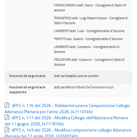
FRANCONIERO dott. Fabio - Consigliere di Stato VII
sezione
TARANTINO dott. Luigi Massimiliano - Consigliere di
Stato II Sezione
LAMBERTI dott. Luca - Consigliere della IV Sezione
PEROTTI avv. Valerio - Consigliere della V Sezione
LAMBERTI dott. Giordano - Consigliere della VI
Sezione
PESCATORE dott. Giovanni - Consigliere di Stato III
Sezione
Funzioni di segretario
dott.ssa Rossella Lavinia Lantieri
Funzioni di segretario
dott.ssa Maria Vittoria De Franco Iannuzzi
supplente
dPCS n. 176 del 2026 - Rideterminazione Composizione Collegio
Adunanza Plenaria per l'anno 2026
,
(471101kb)
dPCS n. 177 del 2026 - Modifica Collegio dell'Adunanza Plenaria
del 17 giugno 2026
,
(477787kb)
dPCS n. 149 del 2026 - Modifica composizione collegio Adunanza
Plenaria del 22 aprile 2026
,
(376001kb)