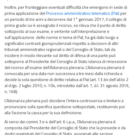
Inoltre, per fronteggiare eventuali difficoltà che emergono in sede di
prima applicazione del
Processo amministrativo telematico (Pat)
per
un periodo di tre anni a decorrere dal 1° gennaio 2017, il collegio di
primo grado cui è assegnato il ricorso, se rileva che il punto di diritto
sottoposto al suo esame, e vertente sull’interpretazione e
sull’applicazione delle norme in tema di Pat, ha già dato luogo a
significativi contrasti giurisprudenziali rispetto a decisioni di altri
tribunali amministrativi regionali o del Consiglio di Stato, tali da
incidere in modo rilevante sul diritto di difesa di una parte può
sottoporre al Presidente del Consiglio di Stato istanza di rimessione
del ricorso all’esame dell’Adunanza plenaria. L’Adunanza plenaria è
convocata per una data non successiva a tre mesi dalla richiesta e
decide la sola questione di diritto relativa al Pat (art. 13
bis
dell’all.to 2
al d.lgs. 2 luglio 2010, n. 104, introdotto dall’art. 7, d.l. 31 agosto 2016,
n. 168).
L’Adunanza plenaria può decidere l’intera controversia o limitarsi a
pronunciare sulla specifica questione sottopostale, restituendo poi
alla Sezione la causa per la sua definizione.
Ai sensi dei commi 3 e 4 dell’art. 6 c.p.a., l’Adunanza plenaria è
composta dal Presidente del Consiglio di Stato che la presiede e da
dodici magistrati del Consiglio di Stato, assegnati alle sezioni