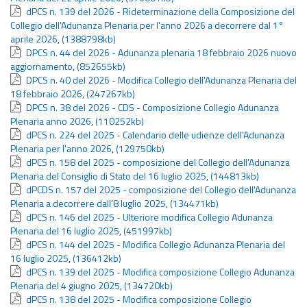
dPCS n. 139 del 2026 - Rideterminazione della Composizione del
Collegio dell'Adunanza Plenaria per l'anno 2026 a decorrere dal 1°
aprile 2026
,
(1388798kb)
DPCS n. 44 del 2026 - Adunanza plenaria 18 febbraio 2026 nuovo
aggiornamento
,
(852655kb)
DPCS n. 40 del 2026 - Modifica Collegio dell'Adunanza Plenaria del
18 febbraio 2026
,
(247267kb)
DPCS n. 38 del 2026 - CDS - Composizione Collegio Adunanza
Plenaria anno 2026
,
(110252kb)
dPCS n. 224 del 2025 - Calendario delle udienze dell'Adunanza
Plenaria per l'anno 2026
,
(129750kb)
dPCS n. 158 del 2025 - composizione del Collegio dell'Adunanza
Plenaria del Consiglio di Stato del 16 luglio 2025
,
(144813kb)
dPCDS n. 157 del 2025 - composizione del Collegio dell'Adunanza
Plenaria a decorrere dall’8 luglio 2025
,
(134471kb)
dPCS n. 146 del 2025 - Ulteriore modifica Collegio Adunanza
Plenaria del 16 luglio 2025
,
(451997kb)
dPCS n. 144 del 2025 - Modifica Collegio Adunanza Plenaria del
16 luglio 2025
,
(136412kb)
dPCS n. 139 del 2025 - Modifica composizione Collegio Adunanza
Plenaria del 4 giugno 2025
,
(134720kb)
dPCS n. 138 del 2025 - Modifica composizione Collegio