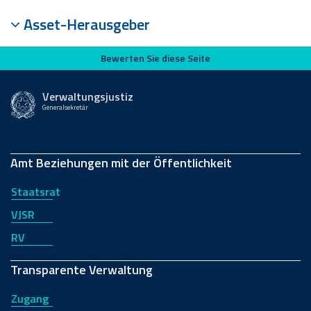
Asset-Herausgeber
Bewerten Sie diese Seite
Bewerten Sie diese Seite
Verwaltungsjustiz
Generalsekretär
Amt Beziehungen mit der Öffentlichkeit
Staatsrat
VJSR
RV
Transparente Verwaltung
Zugang