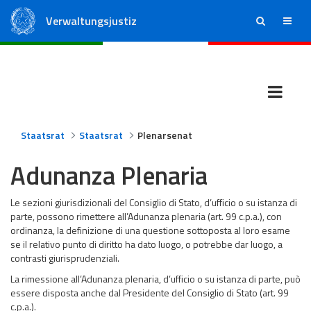
Verwaltungsjustiz
ricerca
menu
Staatsrat
Regionale Verwaltungsgerichte
Staatsrat
Staatsrat
Plenarsenat
Adunanza Plenaria
Le sezioni giurisdizionali del Consiglio di Stato, d’ufficio o su istanza di
parte, possono rimettere all’Adunanza plenaria (art. 99 c.p.a.), con
ordinanza, la definizione di una questione sottoposta al loro esame
se il relativo punto di diritto ha dato luogo, o potrebbe dar luogo, a
contrasti giurisprudenziali.
La rimessione all’Adunanza plenaria, d’ufficio o su istanza di parte, può
essere disposta anche dal Presidente del Consiglio di Stato (art. 99
c.p.a.).