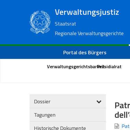
Verwaltungsjustiz
Staatsrat
Regionale Verwaltungsgerichte
Portal des Bürgers
Verwaltungsgerichtsbarkeit
Präsidialrat
Dossier
Patr
del
Tagungen
Patr
Historische Dokumente