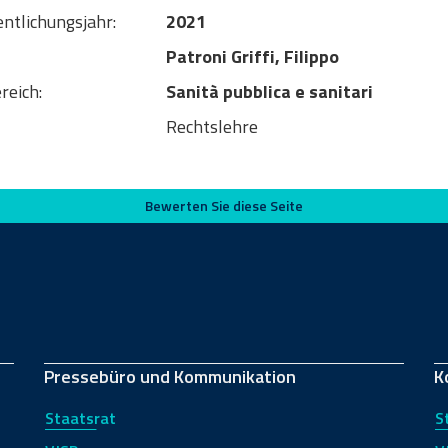
entlichungsjahr:
2021
Patroni Griffi, Filippo
reich:
Sanità pubblica e sanitari
Rechtslehre
Bewerten Sie diese Seite
Pressebüro und Kommunikation
K
Staatsrat
S