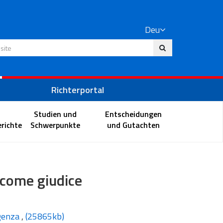
Deu
 Website
Richterportal
Studien und
Entscheidungen
richte
Schwerpunkte
und Gutachten
o come giudice
rgenza
,
(25865kb)