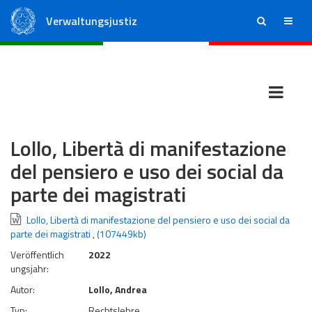
Verwaltungsjustiz
ricerca
menu
Staatsrat
Regionale Verwaltungsgerichte
Lollo, Libertà di manifestazione
del pensiero e uso dei social da
parte dei magistrati
Lollo, Libertà di manifestazione del pensiero e uso dei social da
parte dei magistrati
,
(107449kb)
Veröffentlich
2022
ungsjahr:
Autor:
Lollo, Andrea
Typ:
Rechtslehre