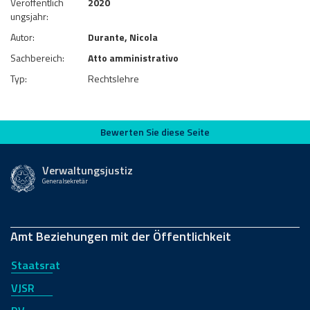
Veröffentlich
2020
ungsjahr:
Autor:
Durante, Nicola
Sachbereich:
Atto amministrativo
Typ:
Rechtslehre
Bewerten Sie diese Seite
Bewerten Sie diese Seite
Verwaltungsjustiz
Generalsekretär
Amt Beziehungen mit der Öffentlichkeit
Staatsrat
VJSR