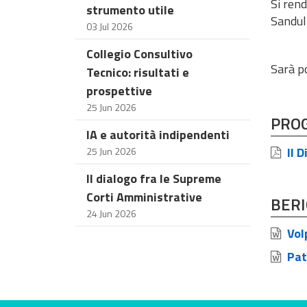
Si rend
strumento utile
Sandull
03 Jul 2026
Collegio Consultivo
Sarà po
Tecnico: risultati e
prospettive
25 Jun 2026
PRO
IA e autorità indipendenti
Il D
25 Jun 2026
Il dialogo fra le Supreme
Corti Amministrative
BER
24 Jun 2026
Volp
Patr