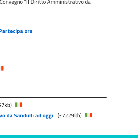
l Convegno “Il Diritto Amministrativo da
Partecipa ora
57kb)
ivo da Sandulli ad oggi
(37229kb)