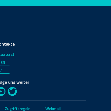
ontakte
taatsrat
JSR
V
olge uns weiter:
YouTube
Twitter
Zugriffsregeln
Webmail