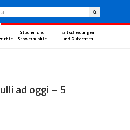
Deu
 Website
Richterportal
Studien und
Entscheidungen
richte
Schwerpunkte
und Gutachten
ulli ad oggi – 5