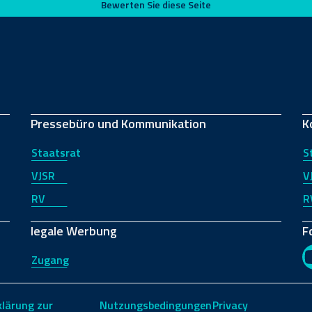
Bewerten Sie diese Seite
Pressebüro und Kommunikation
K
Staatsrat
S
VJSR
V
RV
R
legale Werbung
F
Zugang
klärung zur
Nutzungsbedingungen
Privacy