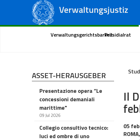
Verwaltungsjustiz
Staatsrat
Regionale Verwaltungsgerichte
Portal des Bürgers
Verwaltungsgerichtsbarkeit
Präsidialrat
Stud
ASSET-HERAUSGEBER
Presentazione opera “Le
Il 
concessioni demaniali
feb
marittime"
09 Jul 2026
05 feb
Collegio consultivo tecnico:
ROMA, 
luci ed ombre di uno