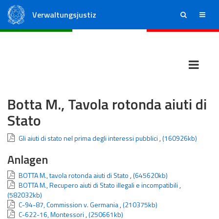
Verwaltungsjustiz
ricerca
menu
Staatsrat
Regionale Verwaltungsgerichte
Botta M., Tavola rotonda aiuti di
Stato
Gli aiuti di stato nel prima degli interessi pubblici
,
(160926kb)
Anlagen
BOTTA M., tavola rotonda aiuti di Stato
,
(645620kb)
BOTTA M., Recupero aiuti di Stato illegali e incompatibili
,
(582032kb)
C-94-87, Commission v. Germania
,
(210375kb)
C-622-16, Montessori
,
(250661kb)