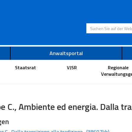
Suchen Sie auf der
Anwaltsportal
Staatsrat
VJSR
Regionale
Verwaltungsge
e C., Ambiente ed energia. Dalla tra
gen
e C., Dalla transizione alla tradizione
,
(38607kb)