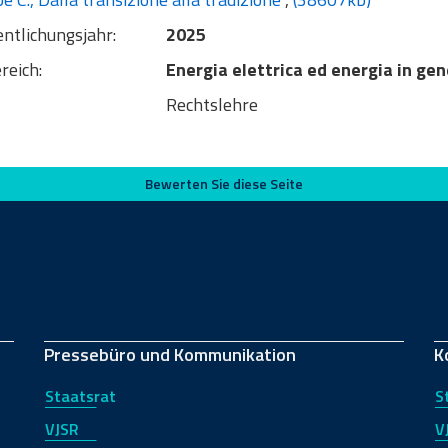
entlichungsjahr:
2025
reich:
Energia elettrica ed energia in ge
Rechtslehre
Bewerten Sie diese Seite
Pressebüro und Kommunikation
K
Staatsrat
S
VJSR
V