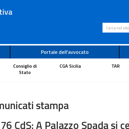
tiva
Cerca nel s
Portale dell'avvocato
Consiglio di
CGA Sicilia
TAR
Stato
unicati stampa
676 CdS: A Palazzo Spada si c