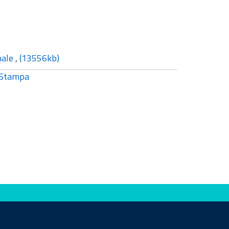
nale
,
(13556kb)
Stampa