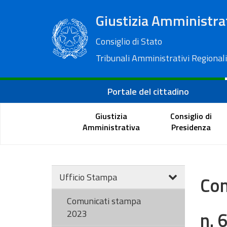
Giustizia Amministra
Consiglio di Stato
Tribunali Amministrativi Regionali
Portale del cittadino
Giustizia
Consiglio di
Amministrativa
Presidenza
Ufficio Stampa
Com
Comunicati stampa
n. 
2023