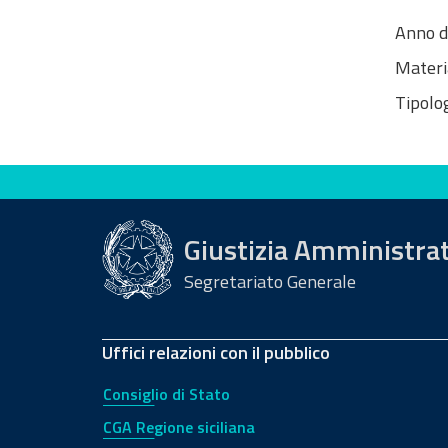
Anno d
Materi
Tipolog
Valuta questo sito
Giustizia Amministra
Segretariato Generale
Uffici relazioni con il pubblico
Consiglio di Stato
CGA Regione siciliana