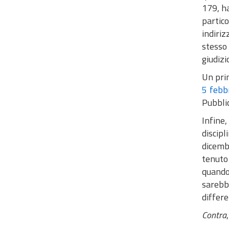
179, ha
partico
indiri
stesso 
giudizi
Un pri
5 febb
Pubbli
Infine
discipl
dicembr
tenuto 
quando
sarebbe
differe
Contra