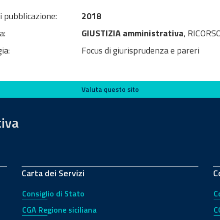
i pubblicazione:
2018
a:
GIUSTIZIA amministrativa
, RICORS
ia:
Focus di giurisprudenza e pareri
Valuta questo sito
tiva
Carta dei Servizi
C
Consiglio di Stato
C
CGA Regione siciliana
C