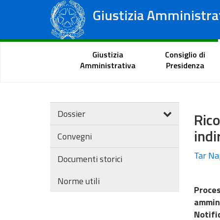
Giustizia Amministra
Consiglio di Stato
Tribunali Amministrativi Regionali
Portale del cittadino
Giustizia
Consiglio di
Amministrativa
Presidenza
Dossier
Rico
indi
Convegni
Tar Nap
Documenti storici
Norme utili
Proces
ammini
Notifi