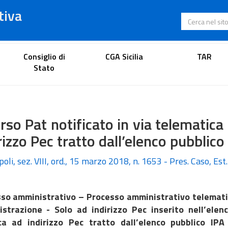
tiva
Cerca nel s
Portale dell'avvocato
Consiglio di
CGA Sicilia
TAR
Stato
rso Pat notificato in via telematic
rizzo Pec tratto dall’elenco pubblico
oli, sez. VIII, ord., 15 marzo 2018, n. 1653 - Pres. Caso, Est
so amministrativo – Processo amministrativo telematic
strazione - Solo ad indirizzo Pec inserito nell’elen
ca ad indirizzo Pec
tratto dall’elenco pubblico IP