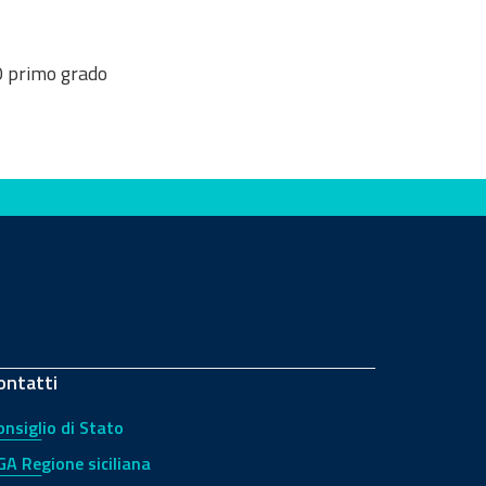
O primo grado
ontatti
onsiglio di Stato
GA Regione siciliana