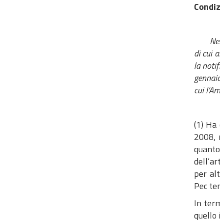
Condiz
Nel
di cui 
la noti
gennaio
cui l’A
(1) Ha 
2008, n
quanto,
dell’a
per alt
Pec ten
In ter
quello 