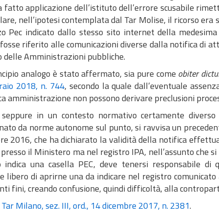
 fatto applicazione dell’istituto dell’errore scusabile rimett
lare, nell’ipotesi contemplata dal Tar Molise, il ricorso era 
zzo Pec indicato dallo stesso sito internet della medesi
fosse riferito alle comunicazioni diverse dalla notifica di atti
o delle Amministrazioni pubbliche.
ncipio analogo è stato affermato, sia pure come
obiter dict
raio 2018, n. 744
, secondo la quale dall’eventuale assenza 
ca amministrazione non possono derivare preclusioni process
, seppure in un contesto normativo certamente diverso q
inato da norme autonome sul punto, si ravvisa un precedente
e 2016, che ha dichiarato la validità della notifica effettu
presso il Ministero ma nel registro IPA, nell’assunto che s
 indica una casella PEC, deve tenersi responsabile di qu
 libero di aprirne una da indicare nel registro comunicato a
nti fini, creando confusione, quindi difficoltà, alla contropar
,
Tar Milano, sez. III, ord., 14 dicembre 2017, n. 2381
.