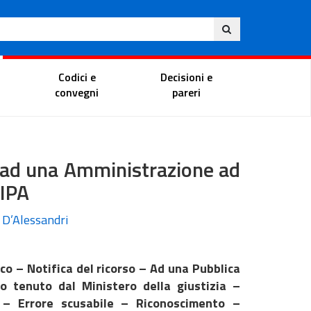
Ita
ito
Portale del magistrato
Codici e
Decisioni e
convegni
pareri
a ad una Amministrazione ad
 IPA
. D’Alessandri
o – Notifica del ricorso – Ad una Pubblica
co tenuto dal Ministero della giustizia –
A – Errore scusabile – Riconoscimento –