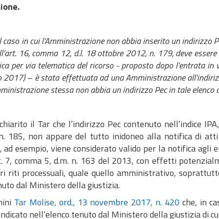
ione.
 caso in cui l’Amministrazione non abbia inserito un indirizzo Pe
all’art. 16, comma 12, d.l. 18 ottobre 2012, n. 179, deve essere r
fica per via telematica del ricorso - proposto dopo l’entrata in
 2017) – è stata effettuata ad una Amministrazione all’indiri
mministrazione stessa non abbia un indirizzo Pec in tale elenco d
chiarito il Tar che l’indirizzo Pec contenuto nell’indice IPA
. 185, non appare del tutto inidoneo alla notifica di atti
 ad esempio, viene considerato valido per la notifica agli en
rt. 7, comma 5, d.m. n. 163 del 2013, con effetti potenzial
ri riti processuali, quale quello amministrativo, soprattut
uto dal Ministero della giustizia.
mini
Tar Molise, ord., 13 novembre 2017, n. 420
che, in ca
indicato nell’elenco tenuto dal Ministero della giustizia di cu