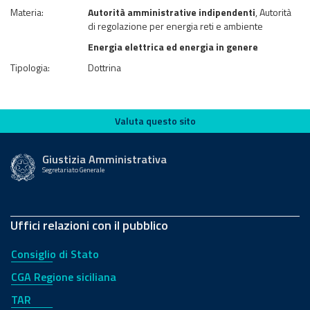
Materia:
Autorità amministrative indipendenti
, Autorità
di regolazione per energia reti e ambiente
Energia elettrica ed energia in genere
Tipologia:
Dottrina
Valuta questo sito
Valuta questo sito
Giustizia Amministrativa
Segretariato Generale
Uffici relazioni con il pubblico
Consiglio di Stato
CGA Regione siciliana
TAR