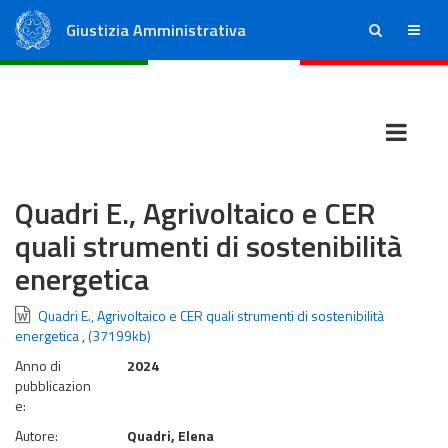
Giustizia Amministrativa
ricerca
menu
Consiglio di Stato
Tribunali Amministrativi Regionali
Quadri E., Agrivoltaico e CER
quali strumenti di sostenibilità
energetica
Quadri E., Agrivoltaico e CER quali strumenti di sostenibilità
energetica
,
(37199kb)
Anno di
2024
pubblicazion
e:
Autore:
Quadri, Elena