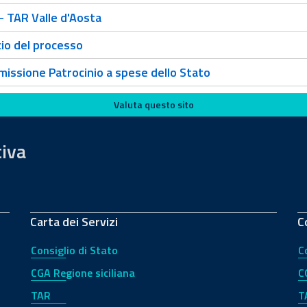
 TAR Valle d'Aosta
io del processo
ssione Patrocinio a spese dello Stato
Valuta questo sito
tiva
Carta dei Servizi
C
Consiglio di Stato
C
CGA Regione siciliana
C
TAR
T