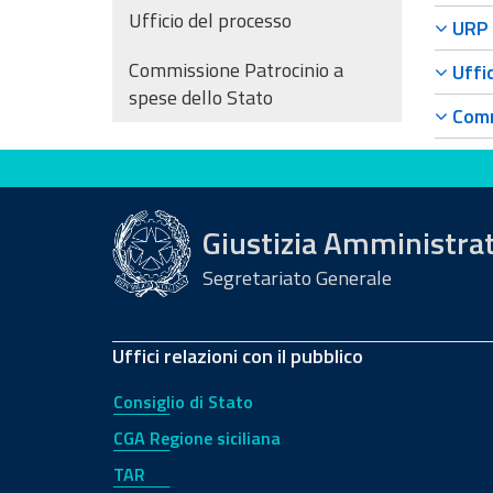
Ufficio del processo
URP -
Commissione Patrocinio a
Uffic
spese dello Stato
Commi
Valuta questo sito
Giustizia Amministra
Segretariato Generale
Uffici relazioni con il pubblico
Consiglio di Stato
CGA Regione siciliana
TAR