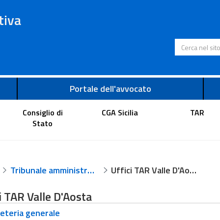
tiva
Cerca nel s
Portale dell'avvocato
Consiglio di
CGA Sicilia
TAR
Stato
Tribunale amministrativo regionale per la Valle d'Aosta
Uffici TAR Valle D'Aosta
i TAR Valle D'Aosta
eteria generale