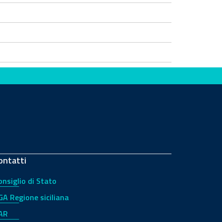
ontatti
onsiglio di Stato
GA Regione siciliana
AR