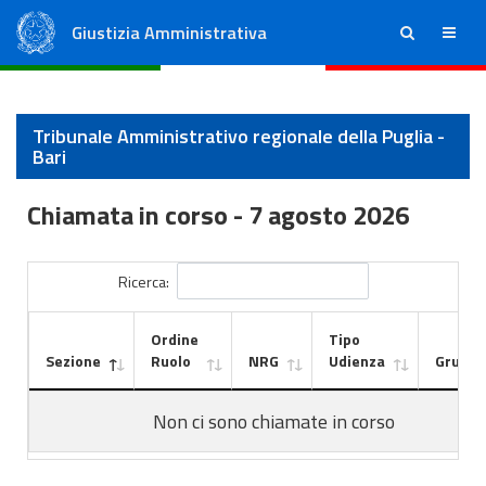
Giustizia Amministrativa
ricerca
menu
Consiglio di Stato
Tribunali Amministrativi Regionali
Tribunale Amministrativo regionale della Puglia -
Bari
Chiamata in corso -
7 agosto 2026
Ricerca:
Ordine
Tipo
Sezione
Ruolo
NRG
Udienza
Gruppo
Non ci sono chiamate in corso