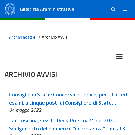
Giustizia Amministrativa
ricerca
menu
Consiglio di Stato
Tribunali Amministrativi Regionali
Archivi notizie
Archivio Avvisi
ARCHIVIO AVVISI
Consiglio di Stato: Concorso pubblico, per titoli ed
esami, a cinque posti di Consigliere di Stato
04 maggio 2022
(pubblicata in GU n.35 del 3-5-2022)
Tar Toscana, sez. I - Decr. Pres. n. 21 del 2022 -
Svolgimento delle udienze “in presenza” fino al 31