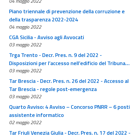
04 maggio 2022
dicembre 2022
Piano triennale di prevenzione della corruzione e
della trasparenza 2022-2024
04 maggio 2022
CGA Sicilia - Avviso agli Avvocati
03 maggio 2022
Trga Trento - Decr. Pres. n. 9 del 2022 -
Disposizioni per l’accesso nell’edificio del Tribunale
03 maggio 2022
in occasione delle udienze pubbliche e camerali in
presenza delle parti e del pubblico
Tar Brescia - Decr. Pres. n. 26 del 2022 - Accesso al
Tar Brescia - regole post-emergenza
03 maggio 2022
Quarto Avviso: 4 Avviso – Concorso PNRR – 6 posti
assistente informatico
02 maggio 2022
Tar Friuli Venezia Giulia - Decr. Pres. n. 17 del 2022 -