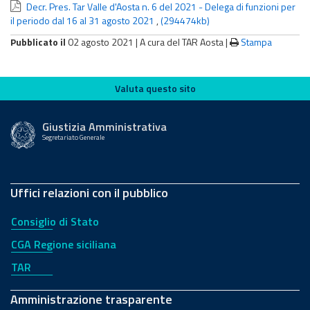
Decr. Pres. Tar Valle d'Aosta n. 6 del 2021 - Delega di funzioni per
il periodo dal 16 al 31 agosto 2021
,
(294474kb)
Pubblicato il
02 agosto 2021 |
A cura del TAR Aosta
|
Stampa
Valuta questo sito
Valuta questo sito
Giustizia Amministrativa
Segretariato Generale
Uffici relazioni con il pubblico
Consiglio di Stato
CGA Regione siciliana
TAR
Amministrazione trasparente