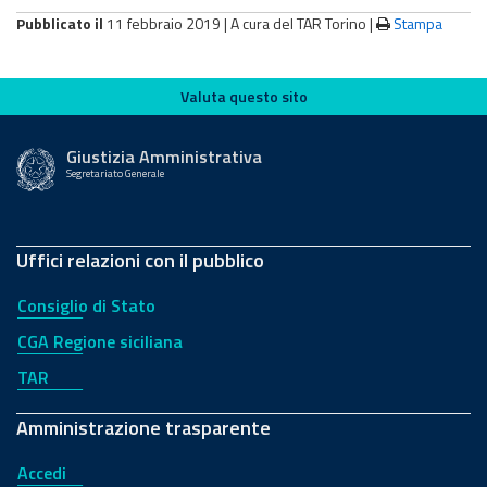
Pubblicato il
11 febbraio 2019 |
A cura del TAR Torino
|
Stampa
Valuta questo sito
Valuta questo sito
Giustizia Amministrativa
Segretariato Generale
Uffici relazioni con il pubblico
Consiglio di Stato
CGA Regione siciliana
TAR
Amministrazione trasparente
Accedi