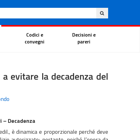
Ita
ito
Portale del magistrato
Codici e
Decisioni e
convegni
pareri
o a evitare la decadenza del
tondo
ori – Decadenza
u. edil., è dinamica e proporzionale perché deve
lizio autorizzato; pertanto, poiché l’opera da