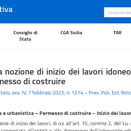
tiva
Cerca nel s
Portale dell'avvocato
Consiglio di
CGA Sicilia
TAR
Stato
a nozione di inizio dei lavori idone
esso di costruire
tato, sez. IV, 7 febbraio 2023, n. 1314 – Pres. Poli, Est. Ro
ia e urbanistica – Permesso di costruire – Inizio dei lav
one di inizio dei lavori, di cui all’art. 15, comma 2, del t.
rapportata all’entità e alle dimensioni dell’intervento edi