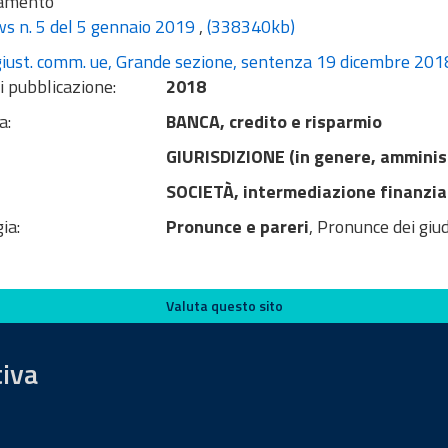
amento
 n. 5 del 5 gennaio 2019
,
(338340kb)
giust. comm. ue, Grande sezione, sentenza 19 dicembre 201
i pubblicazione:
2018
a:
BANCA, credito e risparmio
GIURISDIZIONE (in genere, amminis
SOCIETÀ, intermediazione finanzia
ia:
Pronunce e pareri
, Pronunce dei giud
Valuta questo sito
tiva