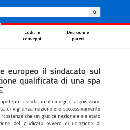
Ita
ito
Portale del magistrato
Codici e
Decisioni e
convegni
pareri
 europeo il sindacato sul
zione qualificata di una spa
E
mpetente a sindacare il diniego di acquisizione
rità di vigilanza nazionale e successivamente
circostanza che un giudice nazionale sia stato
azione del giudicato ovvero di un’azione di