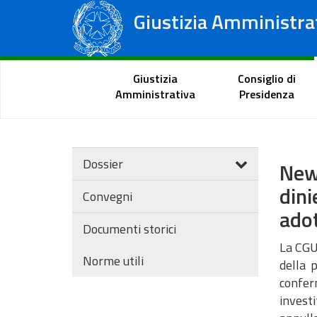
Giustizia Amministra
Consiglio di Stato
Tribunali Amministrativi Regionali
Portale del cittadino
Giustizia
Consiglio di
Amministrativa
Presidenza
Dossier
New
dini
Convegni
adot
Documenti storici
La CGUE
Norme utili
della 
conferm
invest