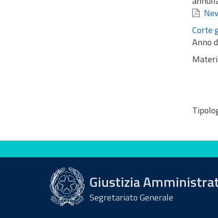
annull
News
Corte 
Anno d
Materi
Tipolog
Valuta questo sito
Giustizia Amministra
Segretariato Generale