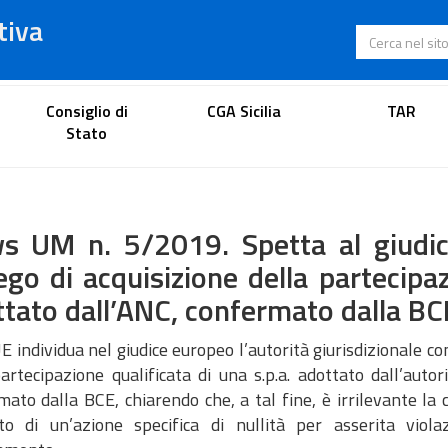
tiva
Cerca nel s
Portale dell'avvocato
Consiglio di
CGA Sicilia
TAR
Stato
s UM n. 5/2019. Spetta al giudice
ego di acquisizione della partecipa
tato dall’ANC, confermato dalla BC
 individua nel giudice europeo l’autorità giurisdizionale co
partecipazione qualificata di una s.p.a. adottato dall’auto
ato dalla BCE, chiarendo che, a tal fine, è irrilevante la 
ito di un’azione specifica di nullità per asserita viol