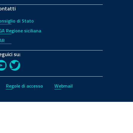
ontatti
onsiglio di Stato
GA Regione siciliana
AR
eguici su:
YouTube
Twitter
Regole di accesso
Webmail