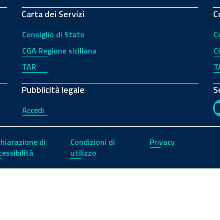
Carta dei Servizi
C
Consiglio di Stato
C
CGA Regione siciliana
C
TAR
T
Pubblicità legale
S
Accedi
chiarazione di
Condizioni di
Privacy
cessibilità
utilizzo