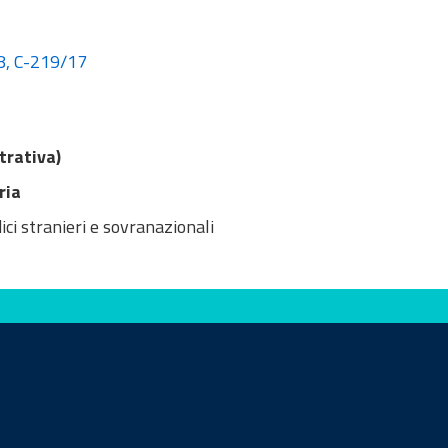
8, C-219/17
trativa)
ria
ici stranieri e sovranazionali