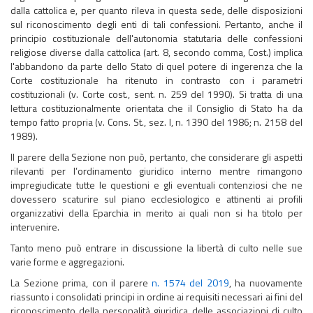
dalla cattolica e, per quanto rileva in questa sede, delle disposizioni
sul riconoscimento degli enti di tali confessioni. Pertanto, anche il
principio costituzionale dell'autonomia statutaria delle confessioni
religiose diverse dalla cattolica (art. 8, secondo comma, Cost.) implica
l'abbandono da parte dello Stato di quel potere di ingerenza che la
Corte costituzionale ha ritenuto in contrasto con i parametri
costituzionali (v. Corte cost., sent. n. 259 del 1990). Si tratta di una
lettura costituzionalmente orientata che il Consiglio di Stato ha da
tempo fatto propria (v. Cons. St., sez. I, n. 1390 del 1986; n. 2158 del
1989).
Il parere della Sezione non può, pertanto, che considerare gli aspetti
rilevanti per l’ordinamento giuridico interno mentre rimangono
impregiudicate tutte le questioni e gli eventuali contenziosi che ne
dovessero scaturire sul piano ecclesiologico e attinenti ai profili
organizzativi della Eparchia in merito ai quali non si ha titolo per
intervenire.
Tanto meno può entrare in discussione la libertà di culto nelle sue
varie forme e aggregazioni.
La Sezione prima, con il parere
n. 1574 del 2019
, ha nuovamente
riassunto i consolidati principi in ordine ai requisiti necessari ai fini del
riconoscimento della personalità giuridica delle associazioni di culto