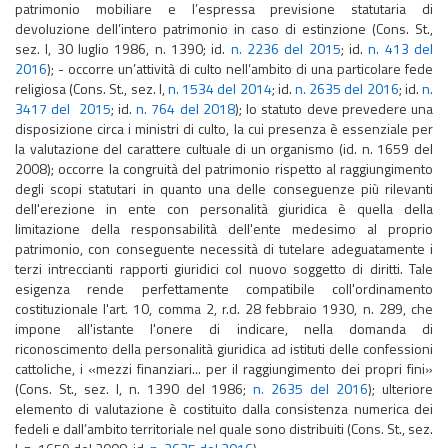
patrimonio mobiliare e l’espressa previsione statutaria di
devoluzione dell’intero patrimonio in caso di estinzione (Cons. St.,
sez. I, 30 luglio 1986, n. 1390; id.
n. 2236 del 2015
; id.
n. 413 del
2016
); - occorre un’attività di culto nell’ambito di una particolare fede
religiosa (Cons. St., sez. I,
n. 1534 del 2014
; id.
n. 2635 del 2016
; id.
n.
3417 del 2015
; id.
n. 764 del 2018
); lo statuto deve prevedere una
disposizione circa i ministri di culto, la cui presenza è essenziale per
la valutazione del carattere cultuale di un organismo (id. n. 1659 del
2008); occorre la congruità del patrimonio rispetto al raggiungimento
degli scopi statutari in quanto una delle conseguenze più rilevanti
dell'erezione in ente con personalità giuridica è quella della
limitazione della responsabilità dell'ente medesimo al proprio
patrimonio, con conseguente necessità di tutelare adeguatamente i
terzi intreccianti rapporti giuridici col nuovo soggetto di diritti. Tale
esigenza rende perfettamente compatibile coll'ordinamento
costituzionale l'art. 10, comma 2, r.d. 28 febbraio 1930, n. 289, che
impone all'istante l'onere di indicare, nella domanda di
riconoscimento della personalità giuridica ad istituti delle confessioni
cattoliche, i «mezzi finanziari... per il raggiungimento dei propri fini»
(Cons. St., sez. I, n. 1390 del 1986;
n. 2635 del 2016
); ulteriore
elemento di valutazione è costituito dalla consistenza numerica dei
fedeli e dall’ambito territoriale nel quale sono distribuiti (Cons. St., sez.