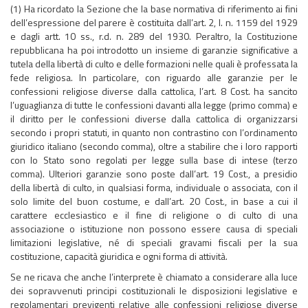
(1) Ha ricordato la Sezione che la base normativa di riferimento ai fini
dell’espressione del parere è costituita dall’art. 2, l. n. 1159 del 1929
e dagli artt. 10 ss., r.d. n. 289 del 1930. Peraltro, la Costituzione
repubblicana ha poi introdotto un insieme di garanzie significative a
tutela della libertà di culto e delle formazioni nelle quali è professata la
fede religiosa. In particolare, con riguardo alle garanzie per le
confessioni religiose diverse dalla cattolica, l’art. 8 Cost. ha sancito
l’uguaglianza di tutte le confessioni davanti alla legge (primo comma) e
il diritto per le confessioni diverse dalla cattolica di organizzarsi
secondo i propri statuti, in quanto non contrastino con l’ordinamento
giuridico italiano (secondo comma), oltre a stabilire che i loro rapporti
con lo Stato sono regolati per legge sulla base di intese (terzo
comma). Ulteriori garanzie sono poste dall’art. 19 Cost., a presidio
della libertà di culto, in qualsiasi forma, individuale o associata, con il
solo limite del buon costume, e dall’art. 20 Cost., in base a cui il
carattere ecclesiastico e il fine di religione o di culto di una
associazione o istituzione non possono essere causa di speciali
limitazioni legislative, né di speciali gravami fiscali per la sua
costituzione, capacità giuridica e ogni forma di attività.
Se ne ricava che anche l’interprete è chiamato a considerare alla luce
dei sopravvenuti principi costituzionali le disposizioni legislative e
regolamentari previgenti relative alle confessioni religiose diverse