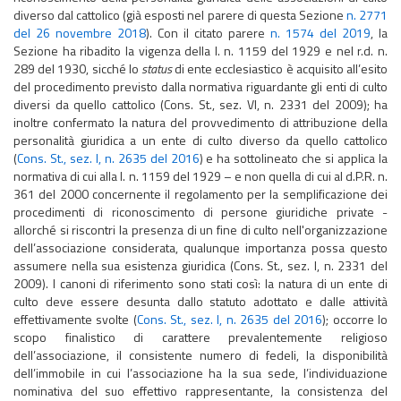
diverso dal cattolico (già esposti nel parere di questa Sezione
n. 2771
del 26 novembre 2018
). Con il citato parere
n. 1574 del 2019
, la
Sezione ha ribadito la vigenza della l. n. 1159 del 1929 e nel r.d. n.
289 del 1930, sicché lo
status
di ente ecclesiastico è acquisito all’esito
del procedimento previsto dalla normativa riguardante gli enti di culto
diversi da quello cattolico (Cons. St., sez. VI, n. 2331 del 2009); ha
inoltre confermato la natura del provvedimento di attribuzione della
personalità giuridica a un ente di culto diverso da quello cattolico
(
Cons. St., sez. I, n. 2635 del 2016
) e ha sottolineato che si applica la
normativa di cui alla l. n. 1159 del 1929 – e non quella di cui al d.P.R. n.
361 del 2000 concernente il regolamento per la semplificazione dei
procedimenti di riconoscimento di persone giuridiche private -
allorché si riscontri la presenza di un fine di culto nell'organizzazione
dell’associazione considerata, qualunque importanza possa questo
assumere nella sua esistenza giuridica (Cons. St., sez. I, n. 2331 del
2009). I canoni di riferimento sono stati così: la natura di un ente di
culto deve essere desunta dallo statuto adottato e dalle attività
effettivamente svolte (
Cons. St., sez. I, n. 2635 del 2016
); occorre lo
scopo finalistico di carattere prevalentemente religioso
dell’associazione, il consistente numero di fedeli, la disponibilità
dell’immobile in cui l’associazione ha la sua sede, l’individuazione
nominativa del suo effettivo rappresentante, la consistenza del