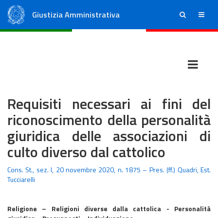
Giustizia Amministrativa
ricerca
menu
Consiglio di Stato
Tribunali Amministrativi Regionali
Requisiti necessari ai fini del
riconoscimento della personalità
giuridica delle associazioni di
culto diverso dal cattolico
Cons. St., sez. I, 20 novembre 2020, n. 1875 – Pres. (ff.) Quadri, Est.
Tucciarelli
Religione – Religioni diverse dalla cattolica - Personalità