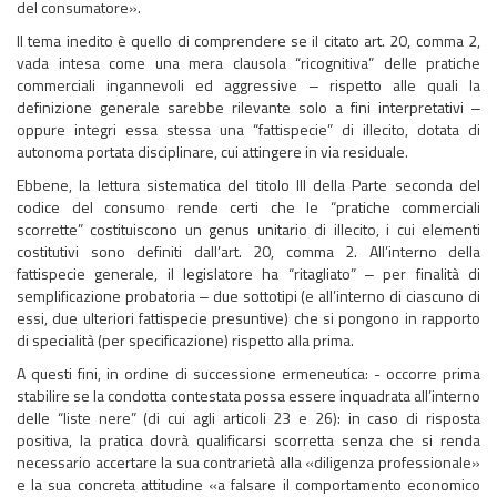
del consumatore».
Il tema inedito è quello di comprendere se il citato art. 20, comma 2,
vada intesa come una mera clausola “ricognitiva” delle pratiche
commerciali ingannevoli ed aggressive ‒ rispetto alle quali la
definizione generale sarebbe rilevante solo a fini interpretativi ‒
oppure integri essa stessa una “fattispecie” di illecito, dotata di
autonoma portata disciplinare, cui attingere in via residuale.
Ebbene, la lettura sistematica del titolo III della Parte seconda del
codice del consumo rende certi che le “pratiche commerciali
scorrette” costituiscono un genus unitario di illecito, i cui elementi
costitutivi sono definiti dall’art. 20, comma 2. All’interno della
fattispecie generale, il legislatore ha “ritagliato” ‒ per finalità di
semplificazione probatoria ‒ due sottotipi (e all’interno di ciascuno di
essi, due ulteriori fattispecie presuntive) che si pongono in rapporto
di specialità (per specificazione) rispetto alla prima.
A questi fini, in ordine di successione ermeneutica: - occorre prima
stabilire se la condotta contestata possa essere inquadrata all’interno
delle “liste nere” (di cui agli articoli 23 e 26): in caso di risposta
positiva, la pratica dovrà qualificarsi scorretta senza che si renda
necessario accertare la sua contrarietà alla «diligenza professionale»
e la sua concreta attitudine «a falsare il comportamento economico