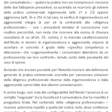
del consumatore»; - qualora la pratica non sia ricompresa in nessuna
delle due fattispecie presuntive, va accertato se ricorrono gli estremi
della pratica commerciale ingannevole (artt. 21 e 22) oppure
aggressiva (artt. 24 e 25): in tal caso, la verifica di ingannevolezza ed
aggressività integra di per sé la contrarietà alla «diligenza
professionale»; - ove i precedenti tentativi di sussunzione non
risultino percorribili, non resta che ricorrere alla norma di chiusura
sussidiaria di cui all’art. 20, comma 2: la mancata caratterizzazione
dell’illecito in termini di ingannevolezza e aggressività, impone di
accertare in concreto il grado della «specifica competenza e
attenzione» che «ragionevolmente i consumatori attendono da un
professionista nei loro confronti», tenuto conto delle peculiarità del
caso di specie.
Acclarato che era ben possibile per l’Autorità ricorrere alla definizione
generale di pratica commerciale scorretta per sanzionare violazioni
della diligenza professionale diverse dalla ingannevolezza e dalla
aggressività, vanno fatte due ulteriori considerazioni.
In primo luogo, non osta alla configurabilità dell’illecito l’assenza di un
contatto “negoziale” tra la Società ed il consumatore che ha risentito il
pregiudizio finale. Nel contenuto della «diligenza professionale» ‒
nozione autonoma rispetto a quella del codice civile, dove costituisce