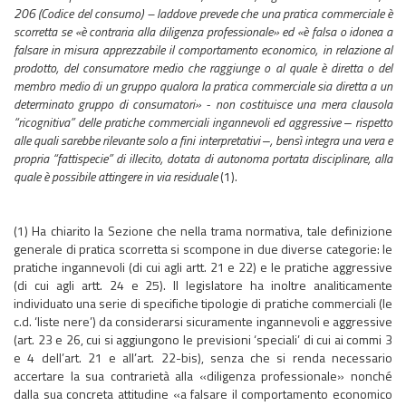
206 (Codice del consumo) – laddove prevede che una pratica commerciale è
scorretta se «è contraria alla diligenza professionale» ed «è falsa o idonea a
falsare in misura apprezzabile il comportamento economico, in relazione al
prodotto, del consumatore medio che raggiunge o al quale è diretta o del
membro medio di un gruppo qualora la pratica commerciale sia diretta a un
determinato gruppo di consumatori» - non costituisce una mera clausola
“ricognitiva” delle pratiche commerciali ingannevoli ed aggressive ‒ rispetto
alle quali sarebbe rilevante solo a fini interpretativi ‒, bensì integra una vera e
propria “fattispecie” di illecito, dotata di autonoma portata disciplinare, alla
quale è possibile attingere in via residuale
(1).
(1) Ha chiarito la Sezione che nella trama normativa, tale definizione
generale di pratica scorretta si scompone in due diverse categorie: le
pratiche ingannevoli (di cui agli artt. 21 e 22) e le pratiche aggressive
(di cui agli artt. 24 e 25). Il legislatore ha inoltre analiticamente
individuato una serie di specifiche tipologie di pratiche commerciali (le
c.d. ‘liste nere’) da considerarsi sicuramente ingannevoli e aggressive
(art. 23 e 26, cui si aggiungono le previsioni ‘speciali’ di cui ai commi 3
e 4 dell’art. 21 e all’art. 22-bis), senza che si renda necessario
accertare la sua contrarietà alla «diligenza professionale» nonché
dalla sua concreta attitudine «a falsare il comportamento economico