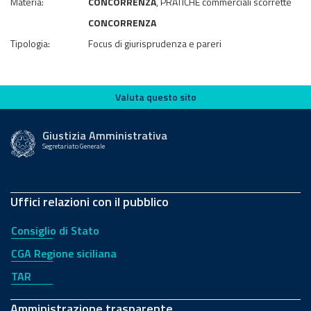
Materia:
CONCORRENZA
, PRATICHE commerciali scorrette
CONCORRENZA
Tipologia:
Focus di giurisprudenza e pareri
Valuta questo sito
Valuta questo sito
Giustizia Amministrativa
Segretariato Generale
Uffici relazioni con il pubblico
Consiglio di Stato
CGA Regione siciliana
TAR
Amministrazione trasparente