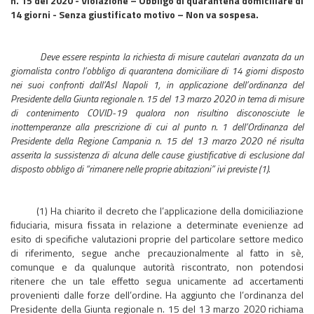
n. 15 del 2020 - Violazione – Obbligo di quarantena domiciliare di
14 giorni - Senza giustificato motivo – Non va sospesa.
Deve essere respinta la richiesta di misure cautelari avanzata da un
giornalista contro l’obbligo di quarantena domiciliare di 14 giorni disposto
nei suoi confronti dall’Asl Napoli 1, in applicazione dell’ordinanza del
Presidente della Giunta regionale n. 15 del 13 marzo 2020 in tema di misure
di contenimento COVID-19 qualora non risultino disconosciute le
inottemperanze alla prescrizione di cui al punto n. 1 dell’Ordinanza del
Presidente della Regione Campania n. 15 del 13 marzo 2020 né risulta
asserita la sussistenza di alcuna delle cause giustificative di esclusione dal
disposto obbligo di “rimanere nelle proprie abitazioni” ivi previste (1).
(1) Ha chiarito il decreto che l’applicazione della domiciliazione
fiduciaria, misura fissata in relazione a determinate evenienze ad
esito di specifiche valutazioni proprie del particolare settore medico
di riferimento, segue anche precauzionalmente al fatto in sè,
comunque e da qualunque autorità riscontrato, non potendosi
ritenere che un tale effetto segua unicamente ad accertamenti
provenienti dalle forze dell’ordine. Ha aggiunto che l’ordinanza del
Presidente della Giunta regionale n. 15 del 13 marzo 2020 richiama