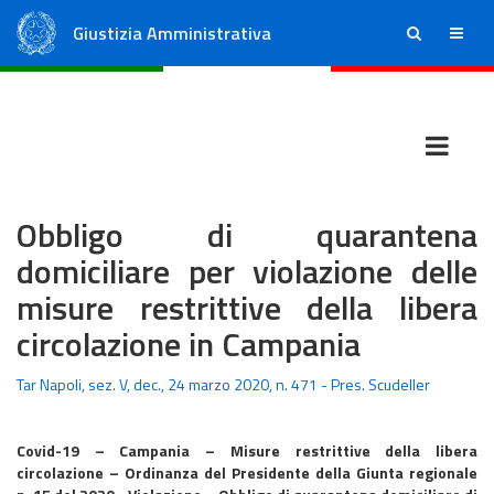
Giustizia Amministrativa
ricerca
menu
Consiglio di Stato
Tribunali Amministrativi Regionali
Obbligo di quarantena
domiciliare per violazione delle
misure restrittive della libera
circolazione in Campania
Tar Napoli, sez. V, dec., 24 marzo 2020, n. 471 - Pres. Scudeller
Covid-19 – Campania – Misure restrittive della libera
circolazione – Ordinanza del Presidente della Giunta regionale