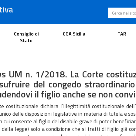
tiva
Cerca nel s
Portale dell'avvocato
Consiglio di
CGA Sicilia
TAR
Stato
 UM n. 1/2018. La Corte costituzi
sufruire del congedo straordinario 
udendovi il figlio anche se non conv
e costituzionale dichiara l’illegittimità costituzionale de
unico delle disposizioni legislative in materia di tutela e s
n cui consente al figlio del disabile grave di poter benefici
i dalla legge) solo a condizione che si tratti di figlio già 