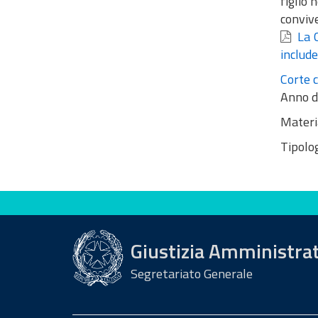
figlio 
conviv
La C
include
Corte c
Anno d
Materi
Tipolog
Valuta questo sito
Giustizia Amministra
Segretariato Generale