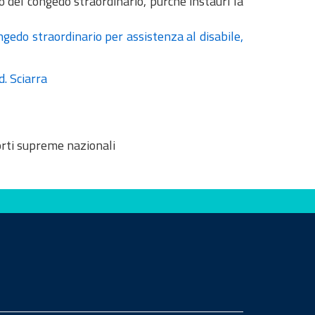
 del congedo straordinario, purché instauri la
ngedo straordinario per assistenza al disabile,
. Sciarra
orti supreme nazionali