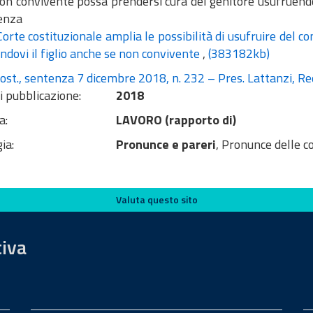
non convivente possa prendersi cura del genitore usufruendo
enza
orte costituzionale amplia le possibilità di usufruire del co
ndovi il figlio anche se non convivente
,
(383182kb)
ost., sentenza 7 dicembre 2018, n. 232 – Pres. Lattanzi, Red
i pubblicazione:
2018
a:
LAVORO (rapporto di)
ia:
Pronunce e pareri
, Pronunce delle c
Valuta questo sito
tiva