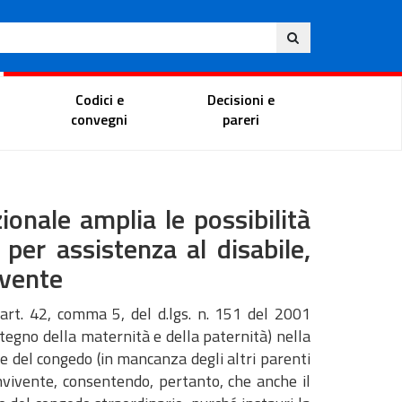
Ita
ito
Portale del magistrato
Codici e
Decisioni e
convegni
pareri
onale amplia le possibilità
per assistenza al disabile,
ivente
ll’art. 42, comma 5, del d.lgs. n. 151 del 2001
ostegno della maternità e della paternità) nella
are del congedo (in mancanza degli altri parenti
convivente, consentendo, pertanto, che anche il