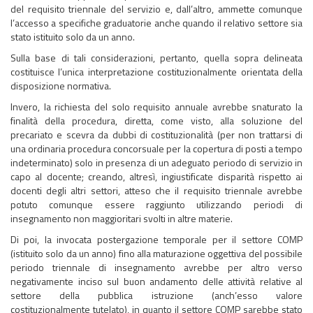
del requisito triennale del servizio e, dall’altro, ammette comunque
l’accesso a specifiche graduatorie anche quando il relativo settore sia
stato istituito solo da un anno.
Sulla base di tali considerazioni, pertanto, quella sopra delineata
costituisce l’unica interpretazione costituzionalmente orientata della
disposizione normativa.
Invero, la richiesta del solo requisito annuale avrebbe snaturato la
finalità della procedura, diretta, come visto, alla soluzione del
precariato e scevra da dubbi di costituzionalità (per non trattarsi di
una ordinaria procedura concorsuale per la copertura di posti a tempo
indeterminato) solo in presenza di un adeguato periodo di servizio in
capo al docente; creando, altresì, ingiustificate disparità rispetto ai
docenti degli altri settori, atteso che il requisito triennale avrebbe
potuto comunque essere raggiunto utilizzando periodi di
insegnamento non maggioritari svolti in altre materie.
Di poi, la invocata postergazione temporale per il settore COMP
(istituito solo da un anno) fino alla maturazione oggettiva del possibile
periodo triennale di insegnamento avrebbe per altro verso
negativamente inciso sul buon andamento delle attività relative al
settore della pubblica istruzione (anch’esso valore
costituzionalmente tutelato), in quanto il settore COMP sarebbe stato