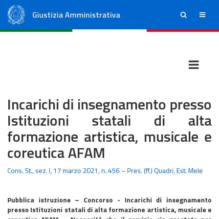
Giustizia Amministrativa
ricerca
menu
Consiglio di Stato
Tribunali Amministrativi Regionali
Incarichi di insegnamento presso
Istituzioni statali di alta
formazione artistica, musicale e
coreutica AFAM
Cons. St., sez. I, 17 marzo 2021, n. 456 – Pres. (ff.) Quadri, Est. Mele
Pubblica istruzione – Concorso - Incarichi di insegnamento
presso Istituzioni statali di alta formazione artistica, musicale e