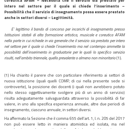
coreutica AFAM – Necessità che il servizio sia prestato per
intero nel settore per il quale si chiede l’inserimento –
Possibilità che il servizio di insegnamento possa essere prestato
anche in settori diversi – Legittimità.
​​​​​​​E’ legittimo il bando di concorso per incarichi di insegnamento presso
Istituzioni statali di alta formazione artistica, musicale e coreutica AFAM
nella parte in cui richiede in via generale che il servizio sia prestato per intero
nel settore per il quale si chiede l’inserimento ma nel contempo ammette la
possibilità dell’inserimento in graduatorie per le quali lo specifico servizio
risulti, nell’ambito triennale, quello prevalente o almeno non minoritario
(1).
(1) Ha chiarito il parere che con particolare riferimento ai settori di
nuova istituzione (quali quelli COMP, di cui nella presente sede si
controverte), la posizione dei docenti (i quali non avrebbero potuto
nello stesso oggettivamente svolgere più di un anno di servizio)
risulta adeguatamente salvaguardata attraverso la possibilità di far
valere, in uno alla specifica esperienza annuale, altre due periodi di
insegnamento, ciascuno annuale, in settori diversi.
Ha affermato la Sezione che il comma 655 dell’art. 1, l. n. 205 del 2017
non può essere letto in maniera atomistica ed isolata, ma nel