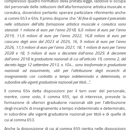
complessivo quadro normativo della prefata legge, laddove si occupa
del personale delle istituzioni dell’alta formazione artistica musicale e
coreutica, dovendosi pertanto operare particolare riferimento anche
ai commi 653 e 654. Il primo dispone che “
Al fine di superare il precariato
nelle istituzioni dell’alta formazione artistica musicale e coreutica sono
stanziati 1 milione di euro per l’anno 2018, 6,6 milioni di euro per l’anno
2019, 11,6 milioni di euro per l’anno 2022, 16,8 milioni di euro per
ciascuno degli anni dal 2023 al 2025, 16, 9 milioni di euro per l’anno
2026, 17,5 milioni di euro per l’anno 2027, 18, 1 milioni di euro per l’anno
2028 e 18, 5 milioni di euro a decorrere dall’anno 2029. A decorrere
dall’anno 2018 le graduatorie nazionali di cui all’articolo 19, comma 2, del
decreto-legge 12 settembre 2013, n. 104… sono trasformate in graduatorie
nazionali ad esaurimento, utili per l’attribuzione degli incarichi di
insegnamento con contratto a tempo indeterminato e determinato, in
subordine alle vigenti graduatorie nazionali per titoli….
”.
Il comma 654 detta disposizioni per il turn over del personale,
mentre, come visto, il comma 655, qui di interesse, prevede la
formazione di ulteriori graduatorie nazionali utili per l’attribuzione
degli incarichi di insegnamento a tempo indeterminato e determinato,
in subordine alle vigenti graduatorie nazionali per titoli e di quelle di
cui al comma 653.
Anche la disposizione di cui al comma 655 rientra nelle disposizioni