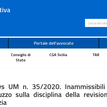
tiva
Cerca nel s
Portale dell'avvocato
Consiglio di
CGA Sicilia
TAR
Stato
s UM n. 35/2020. Inammissibili le
zzo sulla disciplina della revisio
zia