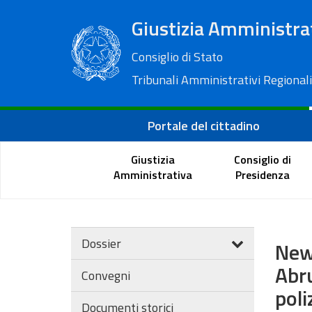
Giustizia Amministra
Consiglio di Stato
Tribunali Amministrativi Regionali
Portale del cittadino
Giustizia
Consiglio di
Amministrativa
Presidenza
Dossier
New
Abru
Convegni
poli
Documenti storici