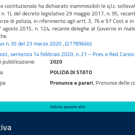
e costituzionale ha dichiarato inammissibili le q.l.c. solleva
), n. 1), del decreto legislativo 29 maggio 2017, n. 95, recan
orze di polizia, in riferimento agli artt. 3, 76 e 97 Cost. e in
7 agosto 2015, n. 124, recante deleghe al Governo in mate
che.
s n. 35 del 23 marzo 2020
,
(277896kb)
ost., sentenza 14 febbraio 2020, n. 21 – Pres. e Red. Carosi
i pubblicazione:
2020
a:
POLIZIA DI STATO
ia:
Pronunce e pareri
, Pronunce delle c
Valuta questo sito
tiva