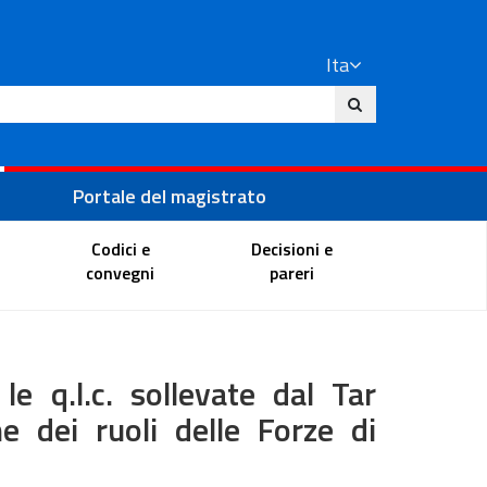
Ita
ito
Portale del magistrato
Codici e
Decisioni e
convegni
pareri
 q.l.c. sollevate dal Tar
ne dei ruoli delle Forze di