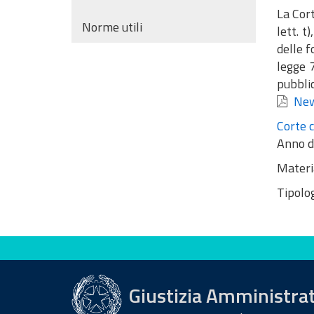
La Cort
Norme utili
lett. t
delle f
legge 
pubbli
New
Corte c
Anno d
Materi
Tipolog
Valuta questo sito
Giustizia Amministra