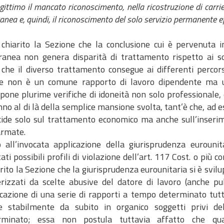
timo il mancato riconoscimento, nella ricostruzione di carrier
nea e, quindi, il riconoscimento del solo servizio permanente e
 chiarito la Sezione che la conclusione cui è pervenuta 
anea non genera disparità di trattamento rispetto ai s
che il diverso trattamento consegue ai differenti percorsi
re non è un comune rapporto di lavoro dipendente ma 
pone plurime verifiche di idoneità non solo professionale,
no al di là della semplice mansione svolta, tant’è che, ad 
cide solo sul trattamento economico ma anche sull’inserim
armate.
 all’invocata applicazione della giurisprudenza eurounit
ti possibili profili di violazione dell’art. 117 Cost. o più c
rito la Sezione che la giurisprudenza eurounitaria si è svilu
erizzati da scelte abusive del datore di lavoro (anche pu
icazione di una serie di rapporti a tempo determinato tutti
re stabilmente da subito in organico soggetti privi d
erminato; essa non postula tuttavia affatto che qu