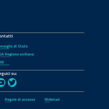
ontatti
onsiglio di Stato
GA Regione siciliana
AR
eguici su:
YouTube
Twitter
Regole di accesso
Webmail