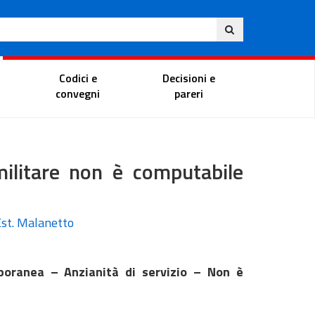
Ita
ito
Portale del magistrato
Codici e
Decisioni e
convegni
pareri
ilitare non è computabile
Est. Malanetto
mporanea – Anzianità di servizio – Non è