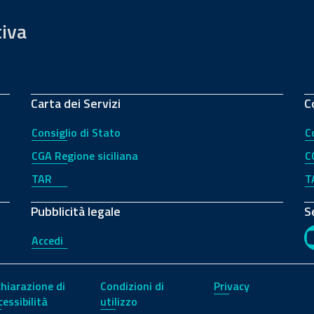
tiva
Carta dei Servizi
C
Consiglio di Stato
C
CGA Regione siciliana
C
TAR
T
Pubblicità legale
S
Accedi
chiarazione di
Condizioni di
Privacy
cessibilità
utilizzo