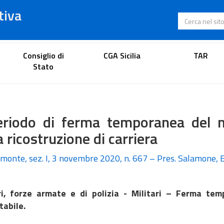
tiva
Cerca nel s
Portale dell'avvocato
Consiglio di
CGA Sicilia
TAR
Stato
periodo di ferma temporanea del m
a ricostruzione di carriera
emonte, sez. I, 3 novembre 2020, n. 667 – Pres. Salamone, 
ri, forze armate e di polizia - Militari – Ferma te
tabile.