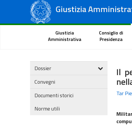
Giustizia Amministra
Consiglio di Stato
Tribunali Amministrativi Regionali
Portale del cittadino
Giustizia
Consiglio di
Amministrativa
Presidenza
Dossier
Il 
nell
Convegni
Tar Pi
Documenti storici
Norme utili
Milita
compu