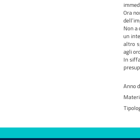
immedi
Ora non
dell’im
Non a ca
un int
altro s
agli or
​​​​​​​
presup
Anno d
Materi
Tipolog
Valuta questo sito