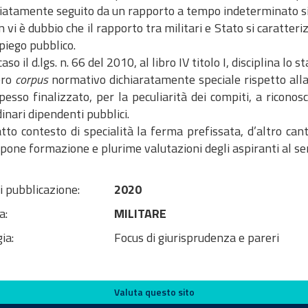
atamente seguito da un rapporto a tempo indeterminato si
 vi è dubbio che il rapporto tra militari e Stato si caratter
piego pubblico.
so il d.lgs. n. 66 del 2010, al libro IV titolo I, disciplina lo st
ero
corpus
normativo dichiaratamente speciale rispetto alla 
pesso finalizzato, per la peculiarità dei compiti, a riconosc
dinari dipendenti pubblici.
In siffatto contesto di specialità la ferma prefissata, d’altro
pone formazione e plurime valutazioni degli aspiranti al s
i pubblicazione:
2020
a:
MILITARE
ia:
Focus di giurisprudenza e pareri
Valuta questo sito