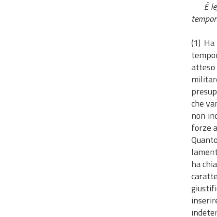
È legit
tempora
(1) Ha
tempor
atteso 
milita
presup
che van
non in
forze 
Quanto
lamenta
ha chia
caratt
giustif
inseri
indet