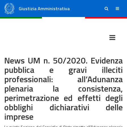
Giustizia Amministrativa
ricerca
menu
Consiglio di Stato
Tribunali Amministrativi Regionali
News UM n. 50/2020. Evidenza
pubblica e gravi illeciti
professionali: all’Adunanza
plenaria la consistenza,
perimetrazione ed effetti degli
obblighi dichiarativi delle
imprese
La quinta Sezione del Consiglio di Stato rimette all’Adunanza plenaria