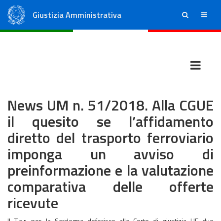
Giustizia Amministrativa
ricerca
menu
Consiglio di Stato
Tribunali Amministrativi Regionali
News UM n. 51/2018. Alla CGUE
il quesito se l’affidamento
diretto del trasporto ferroviario
imponga un avviso di
preinformazione e la valutazione
comparativa delle offerte
ricevute
Il T.a.r. per la Sardegna deferisce alla Corte di giustizia UE due