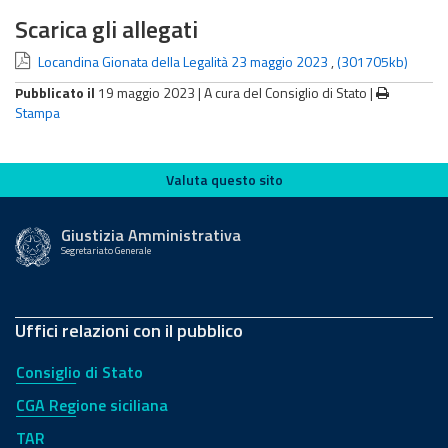
Scarica gli allegati
Locandina Gionata della Legalità 23 maggio 2023
,
(301705kb)
Pubblicato il
19 maggio 2023 |
A cura del Consiglio di Stato
|
Stampa
Valuta questo sito
Valuta questo sito
Giustizia Amministrativa
Segretariato Generale
Uffici relazioni con il pubblico
Consiglio di Stato
CGA Regione siciliana
TAR