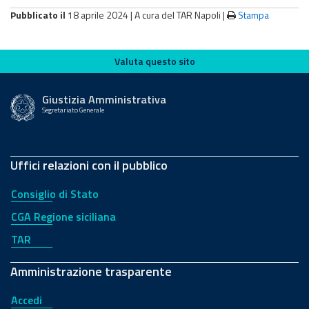
Pubblicato il
18 aprile 2024 |
A cura del TAR Napoli
|
Stampa
Valuta questo sito
Valuta questo sito
Giustizia Amministrativa
Segretariato Generale
Uffici relazioni con il pubblico
Consiglio di Stato
CGA Regione siciliana
TAR
Amministrazione trasparente
Accedi