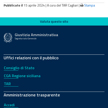
Pubblicato il
15 aprile 2024 |
A cura del TAR Cagliari
|
Stampa
Valuta questo sito
Valuta questo sito
Giustizia Amministrativa
Segretariato Generale
Uffici relazioni con il pubblico
Consiglio di Stato
CGA Regione siciliana
TAR
Amministrazione trasparente
Accedi