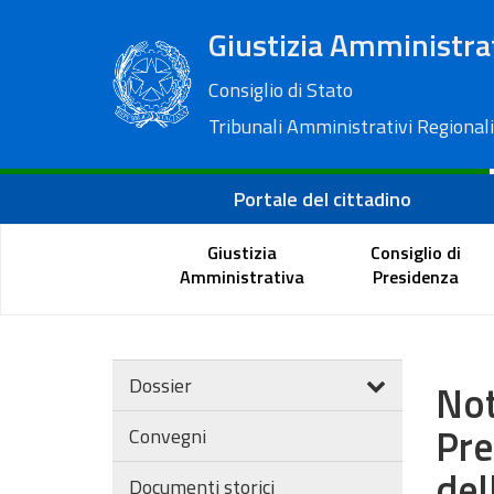
Giustizia Amministra
Consiglio di Stato
Tribunali Amministrativi Regionali
Portale del cittadino
Giustizia
Consiglio di
Amministrativa
Presidenza
Dossier
Not
Pre
Convegni
del
Documenti storici