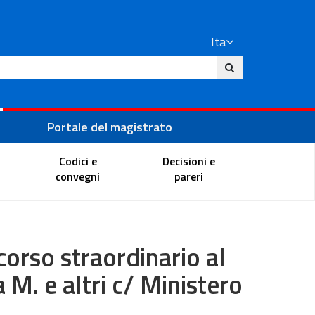
Ita
ito
Portale del magistrato
Codici e
Decisioni e
convegni
pareri
corso straordinario al
 M. e altri c/ Ministero