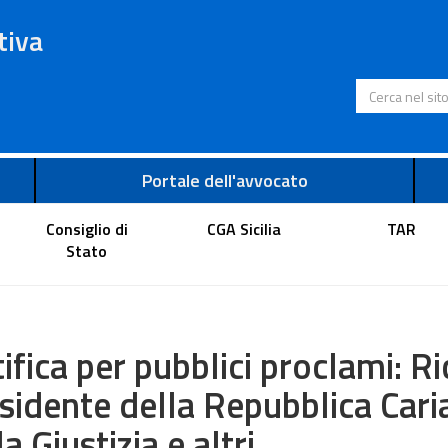
tiva
Cerca nel s
Portale dell'avvocato
Consiglio di
CGA Sicilia
TAR
Stato
ifica per pubblici proclami: Ri
sidente della Repubblica Caria
la Giustizia e altri