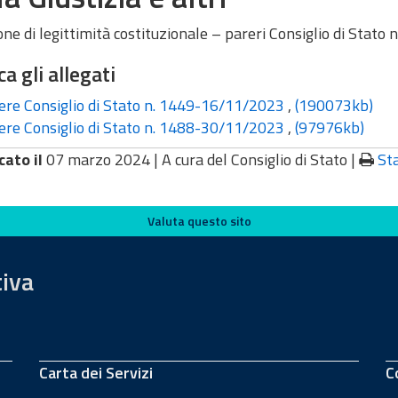
one di legittimità costituzionale – pareri Consiglio di Sta
ca gli allegati
re Consiglio di Stato n. 1449-16/11/2023
,
(190073kb)
re Consiglio di Stato n. 1488-30/11/2023
,
(97976kb)
cato il
07 marzo 2024 |
A cura del Consiglio di Stato
|
St
Valuta questo sito
tiva
Carta dei Servizi
C