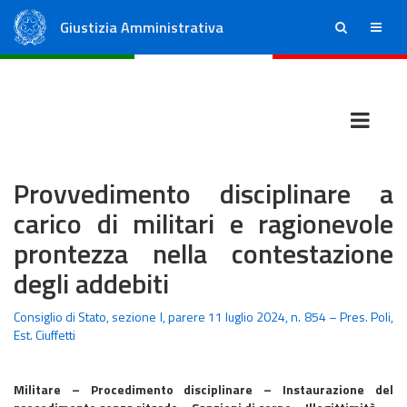
Giustizia Amministrativa
ricerca
menu
Consiglio di Stato
Tribunali Amministrativi Regionali
Provvedimento disciplinare a
carico di militari e ragionevole
prontezza nella contestazione
degli addebiti
Consiglio di Stato, sezione I, parere 11 luglio 2024, n. 854 – Pres. Poli,
Est. Ciuffetti
Militare – Procedimento disciplinare – Instaurazione del