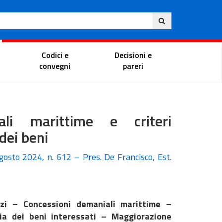
Ita
ito
Portale del magistrato
Codici e
Decisioni e
convegni
pareri
ali marittime e criteri
 dei beni
agosto 2024, n. 612 – Pres. De Francisco, Est.
izi – Concessioni demaniali marittime –
gia dei beni interessati – Maggiorazione