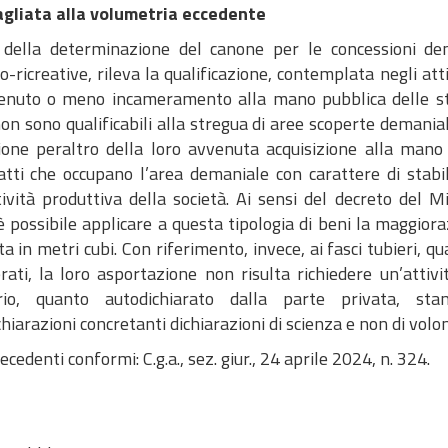
gliata alla volumetria eccedente
i della determinazione del canone per le concessioni de
co-ricreative, rileva la qualificazione, contemplata negli at
venuto o meno incameramento alla mano pubblica delle stes
n sono qualificabili alla stregua di aree scoperte demania
gione peraltro della loro avvenuta acquisizione alla mano
tti che occupano l’area demaniale con carattere di stabi
tività produttiva della società. Ai sensi del decreto del 
 possibile applicare a questa tipologia di beni la maggior
ta in metri cubi. Con riferimento, invece, ai fasci tubieri, qu
rati, la loro asportazione non risulta richiedere un’attivi
rio, quanto autodichiarato dalla parte privata, sta
hiarazioni concretanti dichiarazioni di scienza e non di volon
cedenti conformi: C.g.a., sez. giur., 24 aprile 2024, n. 324.