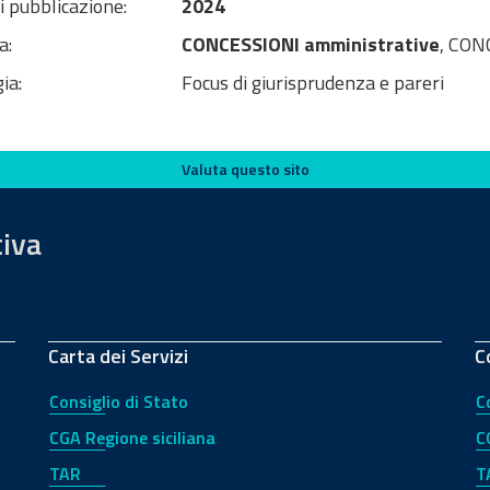
i pubblicazione:
2024
a:
CONCESSIONI amministrative
, CONC
ia:
Focus di giurisprudenza e pareri
Valuta questo sito
tiva
Carta dei Servizi
C
Consiglio di Stato
C
CGA Regione siciliana
C
TAR
T