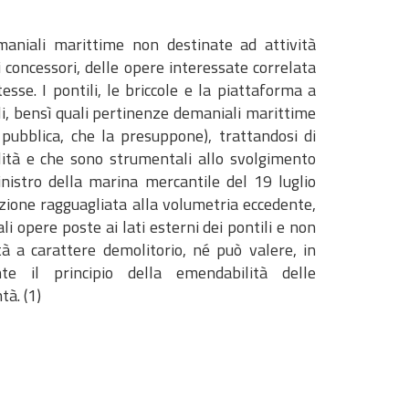
maniali marittime non destinate ad attività
ti concessori, delle opere interessate correlata
se. I pontili, le briccole e la piattaforma a
li, bensì quali pertinenze demaniali marittime
 pubblica, che la presuppone), trattandosi di
lità e che sono strumentali allo svolgimento
Ministro della marina mercantile del 19 luglio
azione ragguagliata alla volumetria eccedente,
ali opere poste ai lati esterni dei pontili e non
tà a carattere demolitorio, né può valere, in
nte il principio della emendabilità delle
tà. (1)