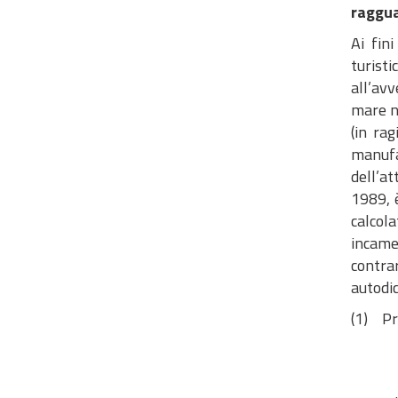
raggua
Ai fin
turisti
all’av
mare no
(in ra
manufa
dell’at
1989, è
calcola
incame
contra
autodic
(1) Pre