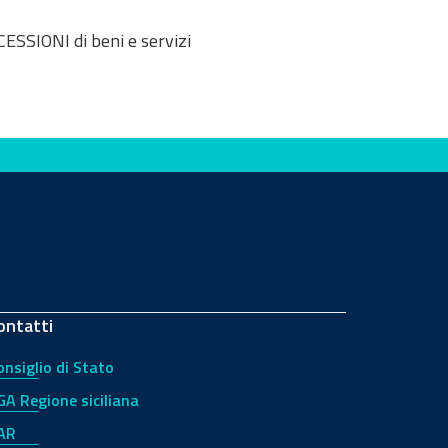
ESSIONI di beni e servizi
ontatti
onsiglio di Stato
GA Regione siciliana
AR