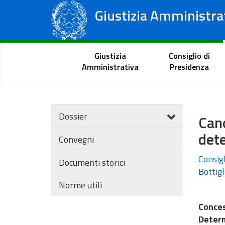
Giustizia Amministra
Consiglio di Stato
Tribunali Amministrativi Regionali
Portale del cittadino
Giustizia
Consiglio di
Amministrativa
Presidenza
Dossier
Can
dete
Convegni
Consigl
Documenti storici
Bottigl
Norme utili
Conce
Determ