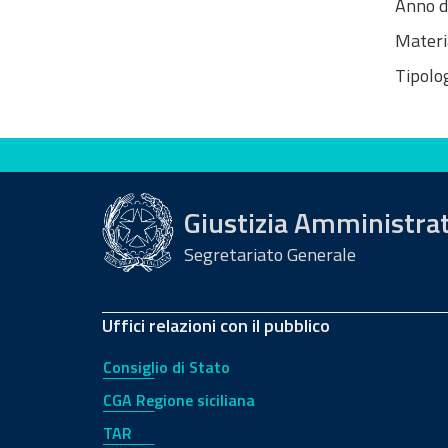
Anno d
Materi
Tipolog
Valuta questo sito
Giustizia Amministra
Segretariato Generale
Uffici relazioni con il pubblico
Consiglio di Stato
CGA Regione siciliana
TAR