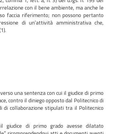
, comma 1, lett. a, n. 3) del d.lgs. n. 195 del
orrelazione con il bene ambiente, ma anche le
esso faccia riferimento; non possono pertanto
essione di un’attività amministrativa che,
1).
vverso una sentenza con cui il giudice di primo
e, contro il diniego opposto dal Politecnico di
 di collaborazione stipulati tra il Politecnico
il giudice di primo grado avesse dilatato
ile” ricomprendendovi atti e documenti aventi