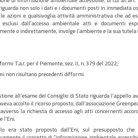
one di informazione ambientale accessibile, di cui all’art. 2
riguarda non solo i dati e i documenti posti in immediata c
, le azioni e qualsivoglia attività amministrativa che ad 
 esclusi dall’accesso ambientale atti e documenti espr
mente o indirettamente, involge l’ambiente e la sua tutela (
formi: T.a.r. per il Piemonte, sez. II, n. 379 del 2022;
i: non risultano precedenti difformi.
tione all’esame del Consiglio di Stato riguarda l’appello a
veva accolto il ricorso proposto, dall’associazione Greenpeac
avverso la richiesta di accesso agli atti concernenti accordi
e l’Eni.
llo era stato proposto dall’Eni, sul presupposto che 
ivamente il concetto di “informazione ambientale accessib