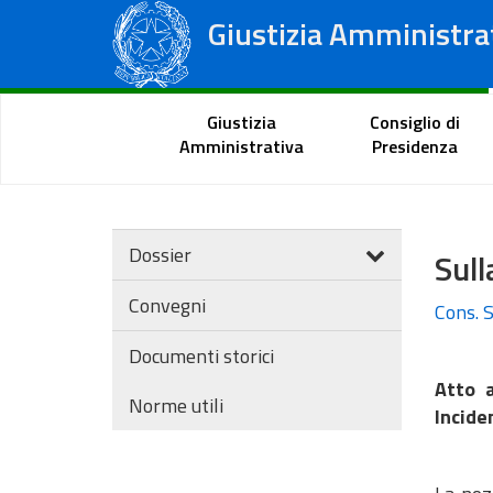
Giustizia Amministra
Consiglio di Stato
Tribunali Amministrativi Regionali
Portale del cittadino
Giustizia
Consiglio di
Amministrativa
Presidenza
Dossier
Sull
Convegni
Cons. S
Documenti storici
Atto 
Norme utili
Incide