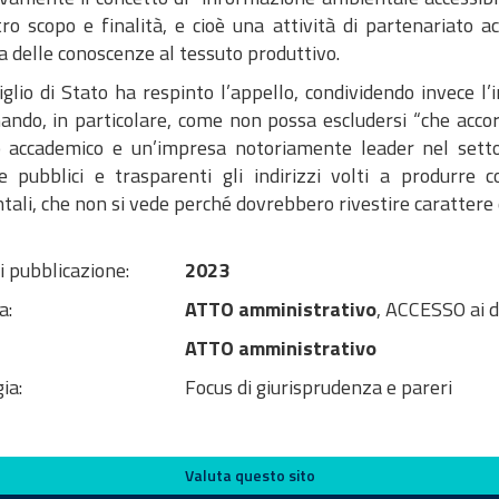
tro scopo e finalità, e cioè una attività di partenariato 
 delle conoscenze al tessuto produttivo.
iglio di Stato ha respinto l’appello, condividendo invece l
ando, in particolare, come non possa escludersi “che acco
 accademico e un’impresa notoriamente leader nel settor
e pubblici e trasparenti gli indirizzi volti a produrre 
ali, che non si vede perché dovrebbero rivestire carattere d
i pubblicazione:
2023
a:
ATTO amministrativo
, ACCESSO ai 
ATTO amministrativo
ia:
Focus di giurisprudenza e pareri
Valuta questo sito