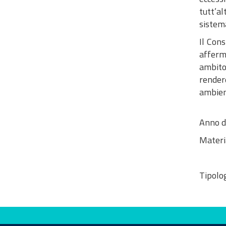
tutt’al
sistema
Il Cons
afferm
ambito
render
ambient
Anno d
Materi
Tipolog
Valuta questo sito