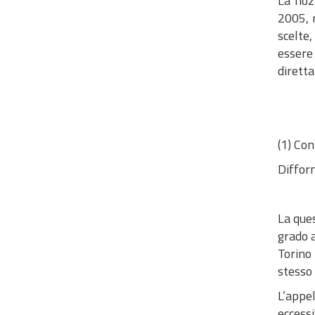
La nozi
2005, 
scelte
essere
diretta
(1) Con
Difform
La ques
grado a
Torino 
stesso 
L’appe
eccess