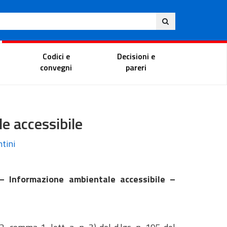
Ita
ito
Portale del magistrato
Codici e
Decisioni e
convegni
pareri
e accessibile
ntini
 Informazione ambientale accessibile –