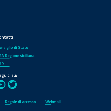
ontatti
onsiglio di Stato
GA Regione siciliana
AR
eguici su:
YouTube
Twitter
Regole di accesso
Webmail