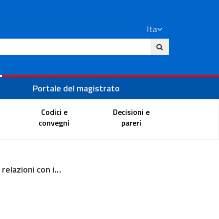
Ita
ito
Portale del magistrato
Codici e
Decisioni e
convegni
pareri
Ufficio relazioni con il pubblico