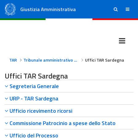
Giustizia Amministrativa
ricerca
menu
Consiglio di Stato
Tribunali Amministrativi Regionali
TAR
Tribunale amministrativo regionale per la Sardegna
Uffici TAR Sardegna
Uffici TAR Sardegna
Segreteria Generale
URP - TAR Sardegna
Ufficio ricevimento ricorsi
Commissione Patrocinio a spese dello Stato
Ufficio del Processo