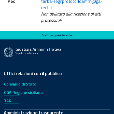
Pec
tarba-segrprotocolloamm@ga-
cert.it
Non abilitata alla ricezione di atti
processuali
Valuta questo sito
Valuta questo sito
Giustizia Amministrativa
Segretariato Generale
Uffici relazioni con il pubblico
Consiglio di Stato
CGA Regione siciliana
TAR
Amministrazione trasparente