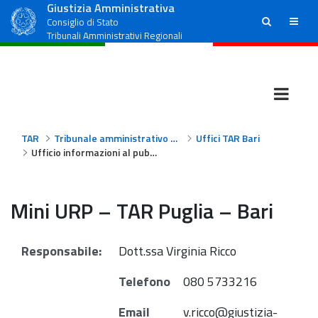
Giustizia Amministrativa
ricerca
menu
Consiglio di Stato
Tribunali Amministrativi Regionali
TAR
Tribunale amministrativo regionale per la Puglia - Bari
Uffici TAR Bari
Ufficio informazioni al pubblico e mini URP
Mini URP – TAR Puglia – Bari
Responsabile:
Dott.ssa
Virginia Ricco
Telefono
080 5733216
Email
v.ricco@giustizia-