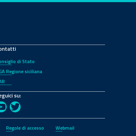
ontatti
onsiglio di Stato
GA Regione siciliana
AR
eguici su:
YouTube
Twitter
Regole di accesso
Webmail