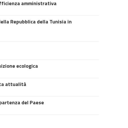
efficienza amministrativa
ella Repubblica della Tunisia in
sizione ecologica
tta attualità
ripartenza del Paese