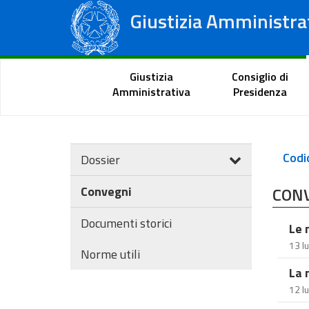
Giustizia Amministra
Consiglio di Stato
Tribunali Amministrativi Regionali
Portale del cittadino
Giustizia
Consiglio di
Amministrativa
Presidenza
Codi
Dossier
Convegni
CON
Documenti storici
Le 
13 l
Norme utili
La 
12 l