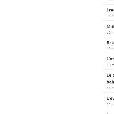
I r
31 m
Mis
25 m
Art
19 m
L'e
19 m
Le 
bal
14 m
L’e
14 m