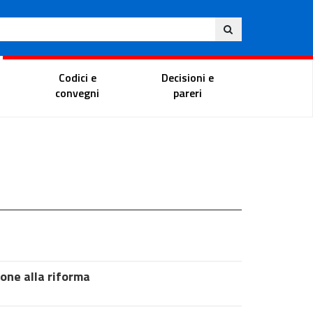
Ita
ito
Portale del magistrato
Codici e
Decisioni e
convegni
pareri
ione alla riforma