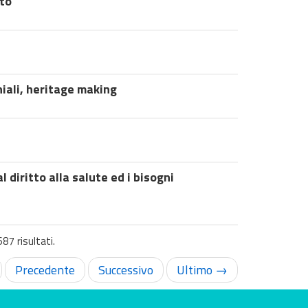
oto
iali, heritage making
diritto alla salute ed i bisogni
87 risultati.
Precedente
Successivo
Ultimo →