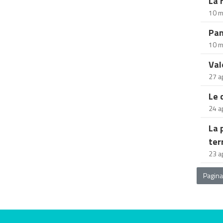
La 
10 m
Pan
10 m
Val
27 a
Le 
24 a
La 
ter
23 a
Pagina
Valuta questo sito