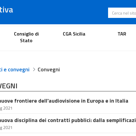
tiva
Cerca nel s
Portale dell'avvocato
Consiglio di
CGA Sicilia
TAR
Stato
ci e convegni
Convegni
VEGNI
nuove frontiere dell'audiovisione in Europa e in Italia
ug 2021
nuova disciplina dei contratti pubblici: dalla semplificaz
ug 2021