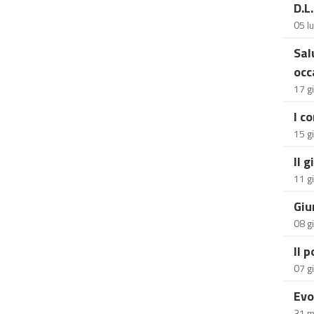
D.L
05 l
Sal
occ
17 g
I c
15 g
Il 
11 g
Giu
08 g
Il 
07 g
Evo
31 m