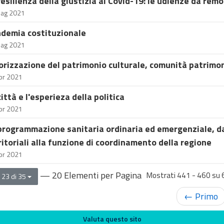
resilienza della giustizia al Covid-19: le udienze da rem
ag 2021
demia costituzionale
ag 2021
orizzazione del patrimonio culturale, comunità patrimon
pr 2021
città e l'esperieza della politica
pr 2021
programmazione sanitaria ordinaria ed emergenziale, dal 
ritoriali alla funzione di coordinamento della regione
pr 2021
— 20 Elementi per Pagina
Mostrati 441 - 460 su 6
 23 di 35
← Primo
Valuta questo sito