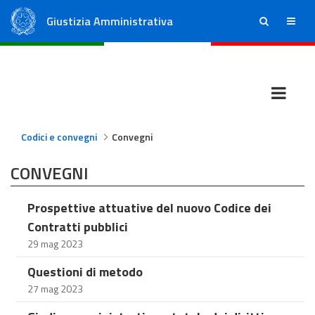
Giustizia Amministrativa
ricerca
menu
Consiglio di Stato
Tribunali Amministrativi Regionali
Codici e convegni
Convegni
CONVEGNI
Prospettive attuative del nuovo Codice dei
Contratti pubblici
29 mag 2023
Questioni di metodo
27 mag 2023