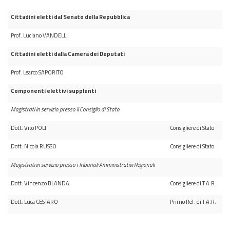
Cittadini eletti dal Senato della Repubblica
Prof. Luciano VANDELLI
Cittadini eletti dalla Camera dei Deputati
Prof. Learco SAPORITO
Componenti elettivi supplenti
Magistrati in servizio presso il Consiglio di Stato
Dott. Vito POLI
Consigliere di Stato
Dott. Nicola RUSSO
Consigliere di Stato
Magistrati in servizio presso i Tribunali Amministrativi Regionali
Dott. Vincenzo BLANDA
Consigliere di T.A.R.
Dott. Luca CESTARO
Primo Ref. di T.A.R.