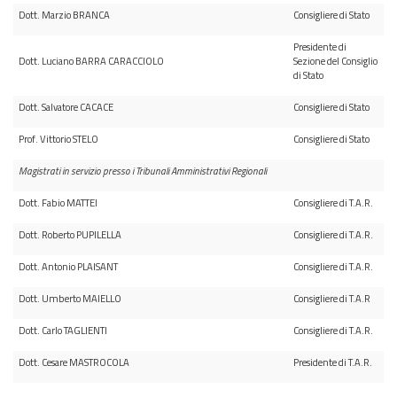
Dott. Marzio BRANCA
Consigliere di Stato
Presidente di
Dott. Luciano BARRA CARACCIOLO
Sezione del Consiglio
di Stato
Dott. Salvatore CACACE
Consigliere di Stato
Prof. Vittorio STELO
Consigliere di Stato
Magistrati in servizio presso i Tribunali Amministrativi Regionali
Dott. Fabio MATTEI
Consigliere di T.A.R.
Dott. Roberto PUPILELLA
Consigliere di T.A.R.
Dott. Antonio PLAISANT
Consigliere di T.A.R.
Dott. Umberto MAIELLO
Consigliere di T.A.R
Dott. Carlo TAGLIENTI
Consigliere di T.A.R.
Dott. Cesare MASTROCOLA
Presidente di T.A.R.