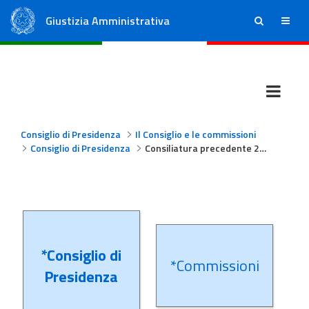
Giustizia Amministrativa
ricerca
menu
Consiglio di Stato
Tribunali Amministrativi Regionali
Consiglio di Presidenza
Il Consiglio e le commissioni
Consiglio di Presidenza
Consiliatura precedente 2009/2013
*Consiglio di
*Commissioni
Presidenza