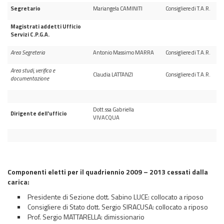
Segretario
Mariangela CAMINITI
Consigliere di T.A.R.
Magistrati addetti Ufficio
Servizi C.P.G.A.
Area Segreteria
Antonio Massimo MARRA
Consigliere di T.A.R.
Area studi, verifica e
Claudia LATTANZI
Consigliere di T.A.R.
documentazione
Dott.ssa Gabriella
Dirigente dell'ufficio
VIVACQUA
Componenti eletti per il quadriennio 2009 – 2013 cessati dalla
carica:
Presidente di Sezione dott. Sabino LUCE: collocato a riposo
Consigliere di Stato dott. Sergio SIRACUSA: collocato a riposo
Prof. Sergio MATTARELLA: dimissionario