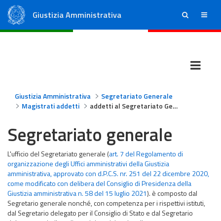
Giustizia Amministrativa
ricerca
menu
Consiglio di Stato
Tribunali Amministrativi Regionali
Giustizia Amministrativa
Segretariato Generale
Magistrati addetti
addetti al Segretariato Generale
Segretariato generale
L'ufficio del Segretariato generale
(
art. 7 del Regolamento di
organizzazione degli Uffici amministrativi della Giustizia
amministrativa, approvato con d.P.C.S. nr. 251 del 22 dicembre 2020,
come modificato con delibera del Consiglio di Presidenza della
Giustizia amministrativa n. 58 del 15 luglio 2021
).
è composto dal
Segretario generale nonché, con competenza per i rispettivi istituti,
dal Segretario delegato per il Consiglio di Stato e dal Segretario