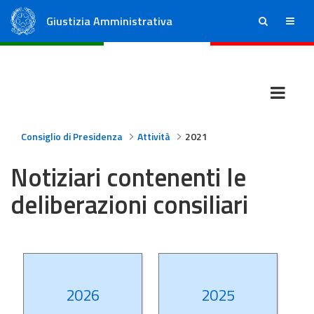
Giustizia Amministrativa
ricerca
menu
Consiglio di Stato
Tribunali Amministrativi Regionali
Consiglio di Presidenza
Attività
2021
Notiziari contenenti le
deliberazioni consiliari
2026
2025