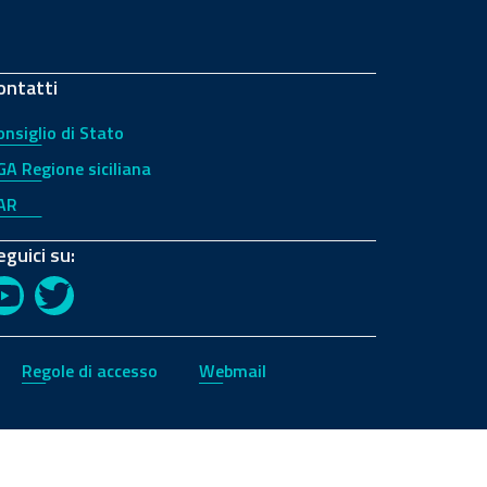
ontatti
onsiglio di Stato
GA Regione siciliana
AR
eguici su:
YouTube
Twitter
Regole di accesso
Webmail