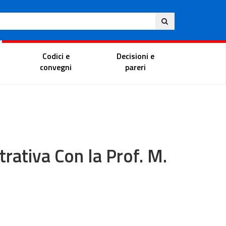
Ita
ito
Portale del magistrato
Codici e
Decisioni e
convegni
pareri
trativa Con la Prof. M.