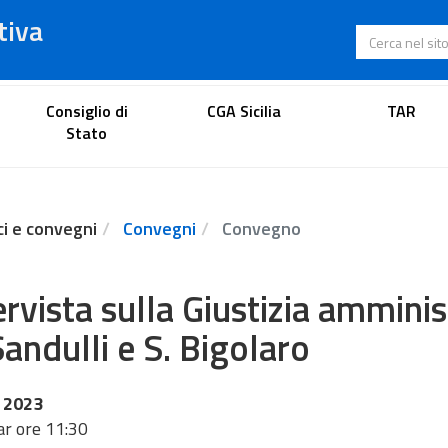
tiva
Cerca nel s
Portale dell'avvocato
Consiglio di
CGA Sicilia
TAR
Stato
ci e convegni
Convegni
Convegno
ervista sulla Giustizia amminis
Sandulli e S. Bigolaro
 2023
r ore 11:30