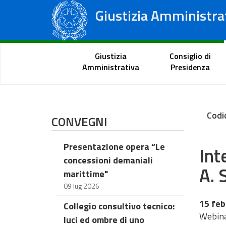
Giustizia Amministra
Consiglio di Stato
Tribunali Amministrativi Regionali
Portale del cittadino
Giustizia
Consiglio di
Amministrativa
Presidenza
Codi
CONVEGNI
Presentazione opera “Le
Int
concessioni demaniali
A. 
marittime"
09 lug 2026
15 feb
Collegio consultivo tecnico:
Webina
luci ed ombre di uno